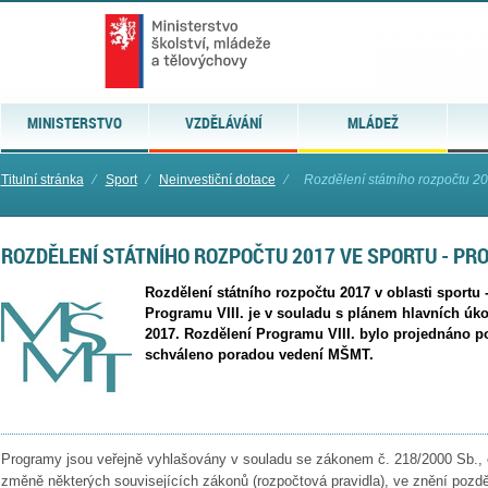
MINISTERSTVO
VZDĚLÁVÁNÍ
MLÁDEŽ
Titulní stránka
⁄
Sport
⁄
Neinvestiční dotace
⁄
Rozdělení státního rozpočtu 201
ROZDĚLENÍ STÁTNÍHO ROZPOČTU 2017 VE SPORTU - PRO
Rozdělení státního rozpočtu 2017 v oblasti sportu 
Programu VIII. je v souladu s plánem hlavních úko
2017. Rozdělení Programu VIII. bylo projednáno p
schváleno poradou vedení MŠMT.
Programy
jsou veřejně vyhlašovány v souladu se zákonem č. 218/2000 Sb., 
změně některých souvisejících zákonů (rozpočtová pravidla), ve znění pozd