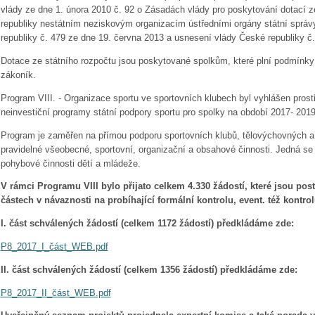
vlády ze dne 1. února 2010 č. 92 o Zásadách vlády pro poskytování dotací z
republiky nestátním neziskovým organizacím ústředními orgány státní správ
republiky č. 479 ze dne 19. června 2013 a usnesení vlády České republiky č.
Dotace ze státního rozpočtu jsou poskytované spolkům, které plní podmínk
zákoník.
Program VIII. -
Organizace sportu ve sportovních klubech
byl vyhlášen prost
neinvestiční programy státní podpory sportu pro spolky na období 2017- 201
Program je zaměřen na přímou podporu sportovních klubů, tělovýchovných a 
pravidelné všeobecné, sportovní, organizační a obsahové činnosti. Jedná se
pohybové činnosti dětí a mládeže.
V rámci Programu VIII bylo přijato celkem 4.330 žádostí, které jsou p
částech v návaznosti na probíhající formální kontrolu, event. též kontro
I. část schválených žádostí (celkem 1172 žádostí) předkládáme zde:
P8_2017_I_část_WEB.pdf
II. část schválených žádostí (celkem 1356 žádostí) předkládáme zde:
P8_2017_II_část_WEB.pdf