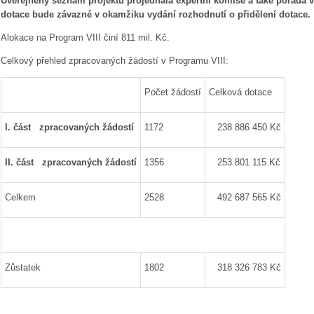
Uveřejněný seznam projektů projednala expertní komise a také porada 
dotace bude závazné v okamžiku vydání rozhodnutí o přidělení dotace.
Alokace na Program VIII činí 811 mil. Kč.
Celkový přehled zpracovaných žádostí v Programu VIII:
Počet žádostí
Celková dotace
I. část zpracovaných žádostí
1172
238 886 450 Kč
II. část zpracovaných žádostí
1356
253 801 115 Kč
Celkem
2528
492 687 565 Kč
Zůstatek
1802
318 326 783 Kč