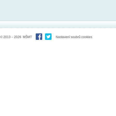
© 2013 – 2026 MŠMT
Nastavení soubrů cookies