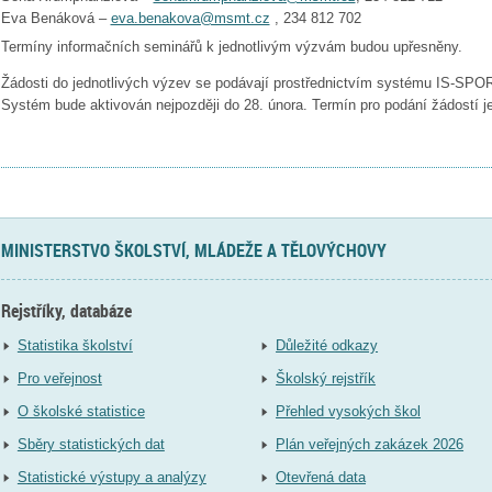
Eva Benáková –
eva.benakova@msmt.cz
, 234 812 702
Termíny informačních seminářů k jednotlivým výzvám budou upřesněny.
Žádosti do jednotlivých výzev se podávají prostřednictvím systému IS-SPO
Systém bude aktivován nejpozději do 28. února. Termín pro podání žádostí 
MINISTERSTVO ŠKOLSTVÍ, MLÁDEŽE A TĚLOVÝCHOVY
Rejstříky, databáze
Statistika školství
Důležité odkazy
Pro veřejnost
Školský rejstřík
O školské statistice
Přehled vysokých škol
Sběry statistických dat
Plán veřejných zakázek 2026
Statistické výstupy a analýzy
Otevřená data