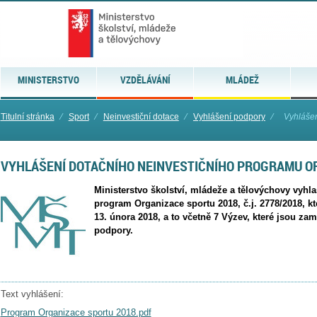
MINISTERSTVO
VZDĚLÁVÁNÍ
MLÁDEŽ
Titulní stránka
⁄
Sport
⁄
Neinvestiční dotace
⁄
Vyhlášení podpory
⁄
Vyhlášen
VYHLÁŠENÍ DOTAČNÍHO NEINVESTIČNÍHO PROGRAMU O
Ministerstvo školství, mládeže a tělovýchovy vyhla
program Organizace sportu 2018, č.j. 2778/2018, k
13. února 2018, a to včetně 7 Výzev, které jsou zam
podpory.
Text vyhlášení:
Program Organizace sportu 2018.pdf