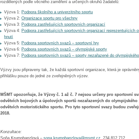
rozdělených podle věcného zaměření a určených okruhů žadatelů:
Výzva 1:
Podpora školního a univerzitního sportu
Výzva 2:
Organizace sportu pro všechny
Výzva 3:
Podpora zastřešujících sportovních organizací
Výzva 4:
Podpora zastřešujících sportovních organizací reprezentujících 
hnutí
Výzva 5:
Podpora sportovních svazů – sportovní hry
Výzva 6:
Podpora sportovních svazů – olympijské sporty
Výzva 7:
Podpora sportovních svazů – sporty nezařazené do olympijskéh
Výzvy jsou připraveny tak, že každá sportovní organizace, která je oprávn
přihlášku pouze do jedné ze zveřejněných výzev.
MŠMT upozorňuje, že Výzvy č. 1 až č. 7 nejsou určeny pro sportovní sv
odvětvích bojových a úpolových sportů nezařazených do olympijského 
odvětvích motoristického sportu. Pro tyto sportovní svazy budou zveře
2018.
Konzultace:
Soňa Krumphanzlová –
sona.krumphanzlova@msmt.cz
, 234 812 712