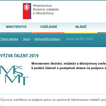
MINISTERSTVO
VZDĚLÁVÁNÍ
MLÁDEŽ
Titulní stránka
⁄
Sport
⁄
Neinvestiční dotace
⁄
Výzva TALENT 2019
VÝZVA TALENT 2019
Ministerstvo školství, mládeže a tělovýchovy zve
k podání žádostí o poskytnutí dotace na podporu 
Výzva je zaměřena na podporu práce se sportovně talentovanou mládeží pro