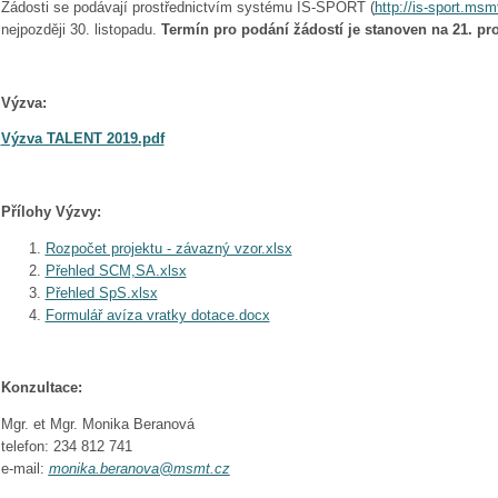
Žádosti se podávají prostřednictvím systému IS-SPORT (
http://is-sport.msm
nejpozději 30. listopadu.
Termín pro podání žádostí je stanoven na 21. pr
Výzva:
Výzva TALENT 2019.pdf
Přílohy Výzvy:
Rozpočet projektu - závazný vzor.xlsx
Přehled SCM,SA.xlsx
Přehled SpS.xlsx
Formulář avíza vratky dotace.docx
Konzultace:
Mgr. et Mgr. Monika Beranová
telefon: 234 812 741
e-mail:
monika.beranova@msmt.cz