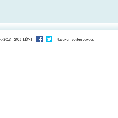
© 2013 – 2026 MŠMT
Nastavení soubrů cookies