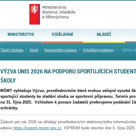
MINISTERSTVO
VZDĚLÁVÁNÍ
MLÁDEŽ
Titulní stránka
⁄
Sport
⁄
Neinvestiční dotace
⁄
Vyhlášení podpory
⁄
Výzva UN
VÝZVA UNIS 2026 NA PODPORU SPORTUJÍCÍCH STUDEN
ŠKOLY
MŠMT vyhlašuje Výzvu, prostřednictvím které mohou veřejné vysoké šk
sportující studenty ke sladění studia se sportovní přípravou. Termín pr
na 31. října 2025. Vzhledem k povaze žadatelů preferujeme podávání žá
schránky.
Žádosti pro rok 2026 se vkládají prostřednictvím elektronického informačn
adrese
https://isprom.msmt.gov.cz
. ISPROM bude otevřen dne 6. října 2025.