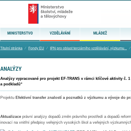
MINISTERSTVO
VZDĚLÁVÁNÍ
MLÁDEŽ
Titulní stránka
⁄
Fondy EU
⁄
IPN pro oblast terciárního vzdělávání, výzkumu...
⁄
ANALÝZY
Analýzy vypracované pro projekt EF-TRANS v rámci klíčové aktivity č. 1
a podkladů“
Projektu
Efektivní transfer znalostí a poznatků z výzkumu a vývoje do pra
Aktualizace
právní analýzy dopadů změn právního prostředí a dopadů refo
inovací na vnitřní předpisy veřejných vysokých škol a veřejných výzkumných in