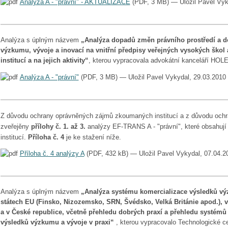
Analýza A - "právní" - AKTUALIZACE
(PDF, 3 MB) — Uložil Pavel Vyk
Analýza s úplným názvem
„Analýza dopadů změn právního prostředí a 
výzkumu, vývoje a inovací na vnitřní předpisy veřejných vysokých ško
institucí a na jejich aktivity“
, kterou vypracovala advokátní kanceláří HOL
Analýza A - "právní"
(PDF, 3 MB) — Uložil Pavel Vykydal, 29.03.2010
Z důvodu ochrany oprávněných zájmů zkoumaných institucí a z důvodu ochr
zveřejěny
přílohy č. 1. až 3.
analýzy EF-TRANS A - "právní", které obsahují
institucí.
Příloha č. 4
je ke stažení níže.
Příloha č. 4 analýzy A
(PDF, 432 kB) — Uložil Pavel Vykydal, 07.04.2
Analýza s úplným názvem
„Analýza systému komercializace výsledků vý
státech EU (Finsko, Nizozemsko, SRN, Švédsko, Velká Británie apod.), v
a v České republice, včetně přehledu dobrých praxí a přehledu systé
výsledků výzkumu a vývoje v praxi“
, kterou vypracovalo Technologické 