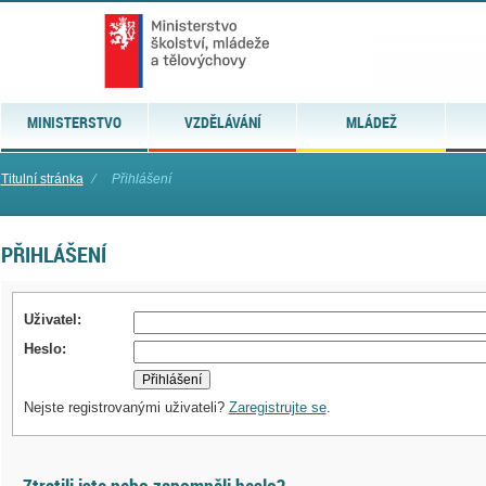
MINISTERSTVO
VZDĚLÁVÁNÍ
MLÁDEŽ
Titulní stránka
⁄
Přihlášení
PŘIHLÁŠENÍ
Uživatel:
Heslo:
Nejste registrovanými uživateli?
Zaregistrujte se
.
Ztratili jste nebo zapomněli heslo?