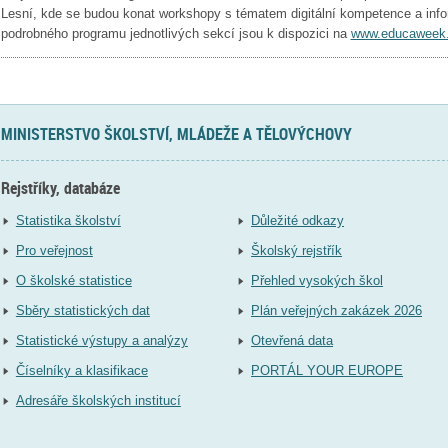
Lesní, kde se budou konat workshopy s tématem digitální kompetence a info
podrobného programu jednotlivých sekcí jsou k dispozici na
www.educaweek
MINISTERSTVO ŠKOLSTVÍ, MLÁDEŽE A TĚLOVÝCHOVY
Rejstříky, databáze
Statistika školství
Důležité odkazy
Pro veřejnost
Školský rejstřík
O školské statistice
Přehled vysokých škol
Sběry statistických dat
Plán veřejných zakázek 2026
Statistické výstupy a analýzy
Otevřená data
Číselníky a klasifikace
PORTÁL YOUR EUROPE
Adresáře školských institucí