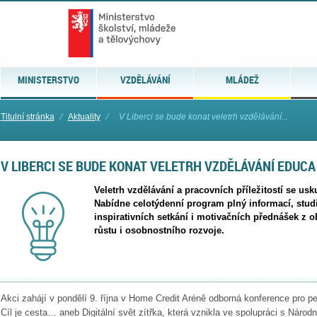
MINISTERSTVO
VZDĚLÁVÁNÍ
MLÁDEŽ
Titulní stránka
⁄
Aktuality
⁄
V Liberci se bude konat veletrh vzdělávání...
V LIBERCI SE BUDE KONAT VELETRH VZDĚLÁVÁNÍ EDUC
Veletrh vzdělávání a pracovních příležitostí se usku
Nabídne celotýdenní program plný informací, studij
inspirativních setkání i motivačních přednášek z ob
růstu i osobnostního rozvoje.
Akci zahájí v pondělí 9. října v Home Credit Aréně odborná konference pro
Cíl je cesta… aneb Digitální svět zítřka, která vznikla ve spolupráci s Nár