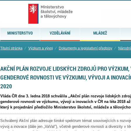
MINISTERSTVO
VZDĚLÁVÁNÍ
MLÁDEŽ
Titulní stránka
⁄
Výzkum a vývoj
⁄
Dokumenty a legislativní předpisy
⁄
Národní 
AKČNÍ PLÁN ROZVOJE LIDSKÝCH ZDROJŮ PRO VÝZKUM, 
GENDEROVÉ ROVNOSTI VE VÝZKUMU, VÝVOJI A INOVACÍC
2020
Vláda ČR dne 3. ledna 2018 schválila „Akční plán rozvoje lidských zdro
genderové rovnosti ve výzkumu, vývoji a inovacích v ČR na léta 2018 až 
který k projednání předložilo Ministerstvo školství, mládeže a tělovýcho
Schválený Akční plán adresuje široké spektrum témat souvisejících s rozvo
vývoj a inovace (dále jen „VaVaI“), včetně genderové rovnosti a diverzity v t