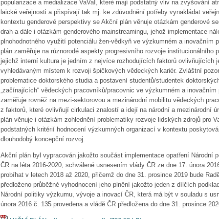
popularizace a medializace VaVaI, které mají podstatný vliv na zvyšování atr
laické veřejnosti a přispívají tak mj. ke zdůvodnění potřeby vynakládat veře
kontextu genderové perspektivy se Akční plán věnuje otázkám genderové se
drah a dále i otázkám genderového mainstreamingu, jehož implementace nál
plnohodnotného využití potenciálu žen-vědkyň ve výzkumném a inovačním pro
plán zaměřuje na různorodé aspekty progresivního rozvoje institucionálního 
jejichž interní kultura je jedním z nejvíce rozhodujících faktorů ovlivňujících je
vyhledávaným místem k rozvoji špičkových vědeckých kariér. Zvláštní pozor
problematice doktorského studia a postavení studentů/studentek doktorských
„začínajících“ vědeckých pracovníků/pracovnic ve výzkumném a inovačním p
zaměřuje rovněž na mezi-sektorovou a mezinárodní mobilitu vědeckých praco
z faktorů, které ovlivňují cirkulaci znalostí a idejí na národní a mezinárodní 
plán věnuje i otázkám zohlednění problematiky rozvoje lidských zdrojů pro V
podstatných kritérií hodnocení výzkumných organizací v kontextu poskytování
dlouhodobý koncepční rozvoj.
Akční plán byl vypracován jakožto součást implementace opatření Národní po
ČR na léta 2016-2020, schválené usnesením vlády ČR ze dne 17. února 2016
probíhat v letech 2018 až 2020, přičemž do dne 31. prosince 2019 bude Rad
předloženo průběžné vyhodnocení jeho plnění jakožto jeden z dílčích podklad
Národní politiky výzkumu, vývoje a inovací ČR, která má být v souladu s u
února 2016 č. 135 provedena a vládě ČR předložena do dne 31. prosince 202