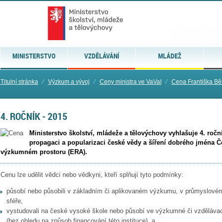
MINISTERSTVO
VZDĚLÁVÁNÍ
MLÁDEŽ
Titulní stránka
⁄
Výzkum a vývoj
⁄
Ceny ministra ve VaVaI
⁄
Cena Františka B
4. ROČNÍK - 2015
Ministerstvo školství, mládeže a tělovýchovy vyhlašuje 4. roč
propagaci a popularizaci české vědy a šíření dobrého jména 
výzkumném prostoru (ERA).
Cenu lze udělit vědci nebo vědkyni, kteří splňují tyto podmínky:
působí nebo působili v základním či aplikovaném výzkumu, v průmyslové
sféře,
vystudovali na české vysoké škole nebo působí ve výzkumné či vzdělávací
(bez ohledu na způsob financování této instituce), a