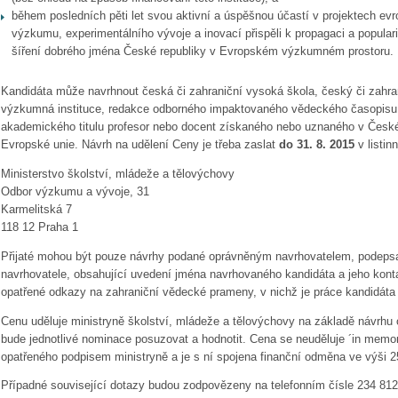
během posledních pěti let svou aktivní a úspěšnou účastí v projektech evr
výzkumu, experimentálního vývoje a inovací přispěli k propagaci a popular
šíření dobrého jména České republiky v Evropském výzkumném prostoru.
Kandidáta může navrhnout česká či zahraniční vysoká škola, český či zahra
výzkumná instituce, redakce odborného impaktovaného vědeckého časopisu n
akademického titulu profesor nebo docent získaného nebo uznaného v České 
Evropské unie. Návrh na udělení Ceny je třeba zaslat
do 31. 8. 2015
v listin
Ministerstvo školství, mládeže a tělovýchovy
Odbor výzkumu a vývoje, 31
Karmelitská 7
118 12 Praha 1
Přijaté mohou být pouze návrhy podané oprávněným navrhovatelem, podepsa
navrhovatele, obsahující uvedení jména navrhovaného kandidáta a jeho kont
opatřené odkazy na zahraniční vědecké prameny, v nichž je práce kandidát
Cenu uděluje ministryně školství, mládeže a tělovýchovy na základě návrhu
bude jednotlivé nominace posuzovat a hodnotit. Cena se neuděluje ´in mem
opatřeného podpisem ministryně a je s ní spojena finanční odměna ve výši 2
Případné související dotazy budou zodpovězeny na telefonním čísle 234 812