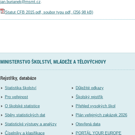
jan.burianek@msmt.cz
.
Statut CFB 2015.pdf, soubor typu pdf, (256,98 kB)
MINISTERSTVO ŠKOLSTVÍ, MLÁDEŽE A TĚLOVÝCHOVY
Rejstříky, databáze
Statistika školství
Důležité odkazy
Pro veřejnost
Školský rejstřík
O školské statistice
Přehled vysokých škol
Sběry statistických dat
Plán veřejných zakázek 2026
Statistické výstupy a analýzy
Otevřená data
Číselníky a klasifikace
PORTÁL YOUR EUROPE