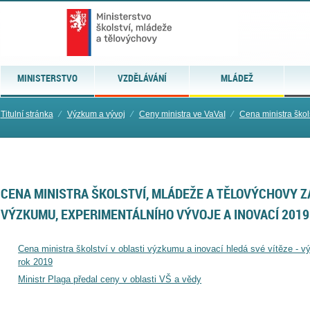
MINISTERSTVO
VZDĚLÁVÁNÍ
MLÁDEŽ
Titulní stránka
⁄
Výzkum a vývoj
⁄
Ceny ministra ve VaVaI
⁄
Cena ministra škols
CENA MINISTRA ŠKOLSTVÍ, MLÁDEŽE A TĚLOVÝCHOVY 
VÝZKUMU, EXPERIMENTÁLNÍHO VÝVOJE A INOVACÍ 2019
Cena ministra školství v oblasti výzkumu a inovací hledá své vítěze - v
rok 2019
Ministr Plaga předal ceny v oblasti VŠ a vědy