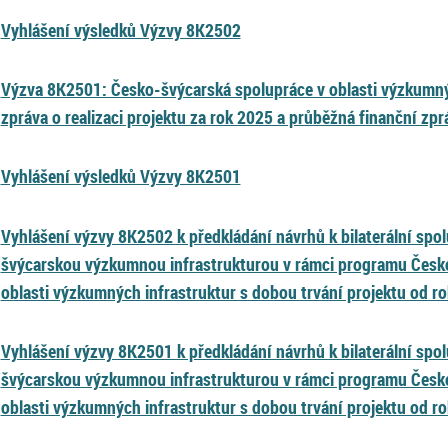
Vyhlášení výsledků Výzvy 8K2502
Výzva 8K2501: Česko-švýcarská spolupráce v oblasti výzkumný
zpráva o realizaci projektu za rok 2025 a průběžná finanční zpr
Vyhlášení výsledků Výzvy 8K2501
Vyhlášení výzvy 8K2502 k předkládání návrhů k bilaterální spo
švýcarskou výzkumnou infrastrukturou v rámci programu Česk
oblasti výzkumných infrastruktur s dobou trvání projektu od r
Vyhlášení výzvy 8K2501 k předkládání návrhů k bilaterální spo
švýcarskou výzkumnou infrastrukturou v rámci programu Česk
oblasti výzkumných infrastruktur s dobou trvání projektu od r