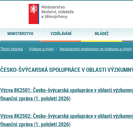
MINISTERSTVO
VZDĚLÁVÁNÍ
MLÁDEŽ
Titulní stránka
⁄
Výzkum a vývoj
⁄
Mezinárodní spolupráce ve výzkumu a vývoji
ČESKO-ŠVÝCARSKÁ SPOLUPRÁCE V OBLASTI VÝZKUMN
Výzva 8K2501: Česko-švýcarská spolupráce v oblasti výzkumný
finanční zpráva (1. pololetí 2026)
Výzva 8K2502: Česko-švýcarská spolupráce v oblasti výzkumný
finanční zpráva (1. pololetí 2026)