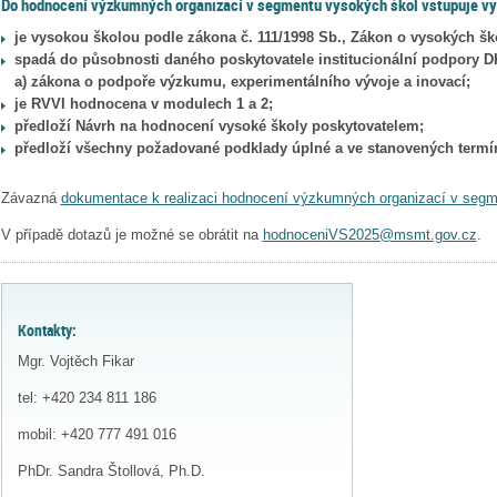
Do hodnocení výzkumných organizací v segmentu vysokých škol vstupuje vys
je vysokou školou podle zákona č. 111/1998 Sb., Zákon o vysokých šk
spadá do působnosti daného poskytovatele institucionální podpory D
a) zákona o podpoře výzkumu, experimentálního vývoje a inovací;
je RVVI hodnocena v modulech 1 a 2;
předloží Návrh na hodnocení vysoké školy poskytovatelem;
předloží všechny požadované podklady úplné a ve stanovených termí
Závazná
dokumentace k realizaci hodnocení výzkumných organizací v segm
V případě dotazů je možné se obrátit na
hodnoceniVS2025@msmt.gov.cz
.
Kontakty:
Mgr. Vojtěch Fikar
tel: +420 234 811 186
mobil: +420
777 491 016
PhDr. Sandra Štollová, Ph.D.