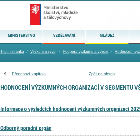
MINISTERSTVO
VZDĚLÁVÁNÍ
MLÁDEŽ
Titulní stránka
⁄
Výzkum a vývoj
⁄
Podpora výzkumu a vývoje
⁄
Hodnocení výz
Předchozí kapitola
Zpět na obsah
HODNOCENÍ VÝZKUMNÝCH ORGANIZACÍ V SEGMENTU VŠ
Informace o výsledcích hodnocení výzkumných organizací 202
Odborný poradní orgán