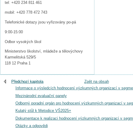
tel: +420 234 811 461
mobil: +420 778 472 743
Telefonické dotazy jsou vyřizovány po-pá
9:00-15:00
Odbor vysokých škol
Ministerstvo školství, mládeže a tělovýchovy
Karmelitská 529/5
118 12 Praha 1
Předchozí kapitola
Předchozí kapitola
Zpět na obsah
Informace o výsledcích hodnocení výzkumných organizací v segme
Mezinárodní evaluační panely
Odborný poradní orgán pro hodnocení výzkumných organizací v se
Kulatý stůl k Metodice VŠ2025+
Dokumentace k realizaci hodnocení výzkumných organizací v segm
Otázky a odpovědi