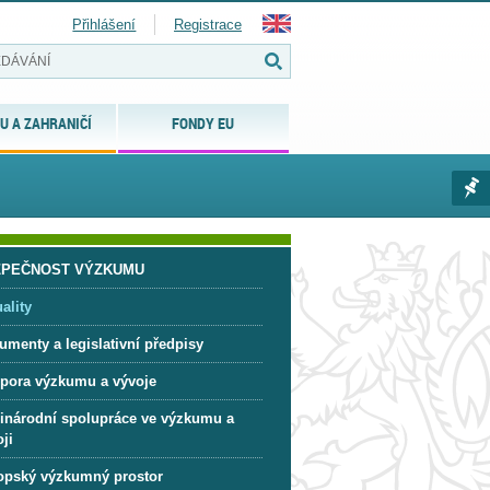
Přihlášení
Registrace
U A ZAHRANIČÍ
FONDY EU
ZPEČNOST VÝZKUMU
ality
umenty a legislativní předpisy
pora výzkumu a vývoje
inárodní spolupráce ve výzkumu a
ji
opský výzkumný prostor