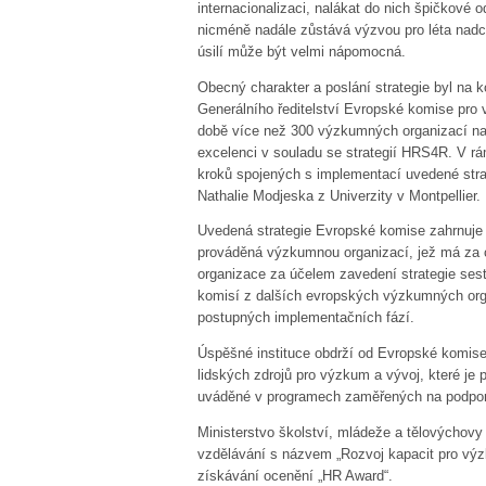
internacionalizaci, nalákat do nich špičkové 
nicméně nadále zůstává výzvou pro léta nadchá
úsilí může být velmi nápomocná.
Obecný charakter a poslání strategie byl na 
Generálního ředitelství Evropské komise pro
době více než 300 výzkumných organizací např
excelenci v souladu se strategií HRS4R. V rám
kroků spojených s implementací uvedené strat
Nathalie Modjeska z Univerzity v Montpellier.
Uvedená strategie Evropské komise zahrnuje 
prováděná výzkumnou organizací, jež má za 
organizace za účelem zavedení strategie sest
komisí z dalších evropských výzkumných orga
postupných implementačních fází.
Úspěšné instituce obdrží od Evropské komise
lidských zdrojů pro výzkum a vývoj, které je p
uváděné v programech zaměřených na podporu
Ministerstvo školství, mládeže a tělovýchov
vzdělávání s názvem „Rozvoj kapacit pro výz
získávání ocenění „HR Award“.