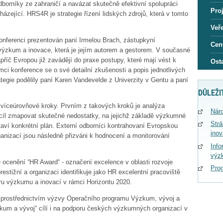
odborníky ze zahraničí a navázat skutečně efektivní spolupráci
Proj
zející. HRS4R je strategie řízení lidských zdrojů, která v tomto
Veře
konferenci prezentován paní Irmelou Brach, zástupkyní
Cen
 výzkum a inovace, která je jejím autorem a gestorem. V současné
íč Evropou již zavádějí do praxe postupy, které mají vést k
Osta
ci konference se o své detailní zkušenosti a popis jednotlivých
egie podělily paní Karen Vandevelde z Univerzity v Gentu a paní
DŮLEŽI
víceúrovňové kroky. Prvním z takových kroků je analýza
Náro
cíl zmapovat skutečné nedostatky, na jejichž základě výzkumné
Str
aví konkrétní plán. Externí odborníci kontrahovaní Evropskou
ino
nizací jsou následně přizváni k hodnocení a monitorování
Info
výz
 ocenění “HR Award“ - označení excelence v oblasti rozvoje
Pro
restižní a organizaci identifikuje jako HR excelentní pracoviště
 výzkumu a inovací v rámci Horizontu 2020.
y prostřednictvím výzvy Operačního programu Výzkum, vývoj a
kum a vývoj“ cílí i na podporu českých výzkumných organizací v