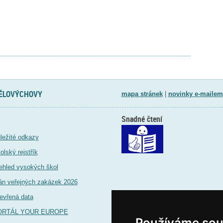
TĚLOVÝCHOVY
mapa stránek
|
novinky e-mailem
Snadné čtení
ležité odkazy
olský rejstřík
ehled vysokých škol
án veřejných zakázek 2026
evřená data
ORTÁL YOUR EUROPE
Používáme sou