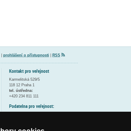
|
prohlášení o přístupnosti
|
RSS
Kontakt pro veřejnost
Karmelitská 529/5
118 12 Praha 1
tel. ústředna:
+420 234 811 111
Podatelna pro veřejnost:
pondělí a středa - 7:30-17:00
úterý a čtvrtek - 7:30-15:30
pátek - 7:30-14:00
bory cookies