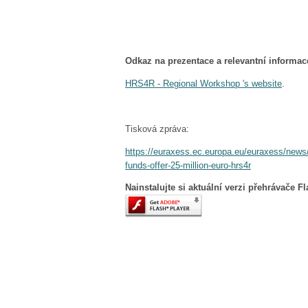
Odkaz na prezentace a relevantní informac
HRS4R - Regional Workshop 's website
.
Tisková zpráva:
https://euraxess.ec.europa.eu/euraxess/new
funds-offer-25-million-euro-hrs4r
Nainstalujte si aktuální verzi přehrávače F