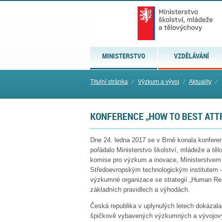
MINISTERSTVO
VZDĚLÁVÁNÍ
Titulní stránka
⁄
Výzkum a vývoj
⁄
Aktuality
⁄
KONFERENCE „HOW TO BEST ATT
Dne 24. ledna 2017 se v Brně konala konferen
pořádalo Ministerstvo školství, mládeže a tě
komise pro výzkum a inovace, Ministerstvem 
Středoevropským technologickým institutem 
výzkumné organizace se strategií „Human Res
základních pravidlech a výhodách.
Č
eská republika v uplynulých letech dokázala
špičkově vybavených výzkumných a vývojových 