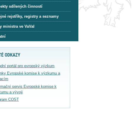
ekty sdílených činností
jné rejstříky, registry a seznamy
y ministra ve VaVaI
tní
TÉ ODKAZY
dní portál pro evropský výzkum
ánky Evropské komise k výzkumu a
vacím
rmační servis Evropské komise k
kumu a vývoji
gram COST