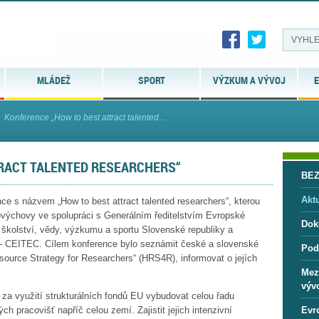
MLÁDEŽ
SPORT
VÝZKUM A VÝVOJ
E
Konference „How to best attract talented...
RACT TALENTED RESEARCHERS“
BE
Aktu
ce s názvem „How to best attract talented researchers“, kterou
lovýchovy ve spolupráci s Generálním ředitelstvím Evropské
Dok
školství, vědy, výzkumu a sportu Slovenské republiky a
– CEITEC. Cílem konference bylo seznámit české a slovenské
Pod
ource Strategy for Researchers“ (HRS4R), informovat o jejích
Mez
vývo
 za využití strukturálních fondů EU vybudovat celou řadu
pracovišť napříč celou zemí. Zajistit jejich intenzivní
Evr