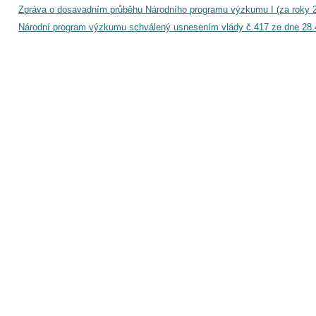
Zpráva o dosavadním průběhu Národního programu výzkumu I (za roky 
Národní program výzkumu schválený usnesením vlády č.417 ze dne 28.