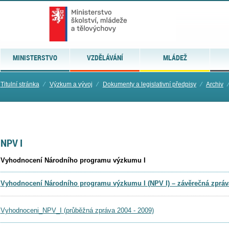
MINISTERSTVO
VZDĚLÁVÁNÍ
MLÁDEŽ
Titulní stránka
⁄
Výzkum a vývoj
⁄
Dokumenty a legislativní předpisy
⁄
Archiv
NPV I
Vyhodnocení Národního programu výzkumu I
Vyhodnocení Národního programu výzkumu I (NPV I) – závěrečná zpráv
Vyhodnoceni_NPV_I (průběžná zpráva 2004 - 2009)