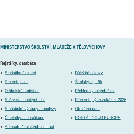
MINISTERSTVO ŠKOLSTVÍ, MLÁDEŽE A TĚLOVÝCHOVY
Rejstříky, databáze
Statistika školství
Důležité odkazy
Pro veřejnost
Školský rejstřík
O školské statistice
Přehled vysokých škol
Sběry statistických dat
Plán veřejných zakázek 2026
Statistické výstupy a analýzy
Otevřená data
Číselníky a klasifikace
PORTÁL YOUR EUROPE
Adresáře školských institucí