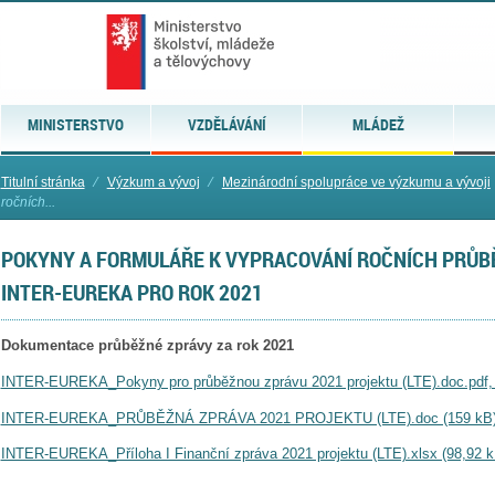
MINISTERSTVO
VZDĚLÁVÁNÍ
MLÁDEŽ
Titulní stránka
⁄
Výzkum a vývoj
⁄
Mezinárodní spolupráce ve výzkumu a vývoji
ročních...
POKYNY A FORMULÁŘE K VYPRACOVÁNÍ ROČNÍCH PRŮB
INTER-EUREKA PRO ROK 2021
Dokumentace průběžné zprávy za rok 2021
INTER-EUREKA_Pokyny pro průběžnou zprávu 2021 projektu (LTE).doc.pdf, 
INTER-EUREKA_PRŮBĚŽNÁ ZPRÁVA 2021 PROJEKTU (LTE).doc (159 kB
INTER-EUREKA_Příloha I Finanční zpráva 2021 projektu (LTE).xlsx (98,92 k