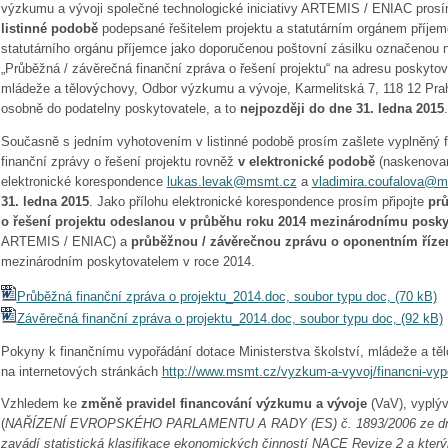
výzkumu a vývoji společné technologické iniciativy ARTEMIS / ENIAC pros
listinné podobě
podepsané řešitelem projektu a statutárním orgánem příje
statutárního orgánu příjemce jako doporučenou poštovní zásilku označenou 
„Průběžná / závěrečná finanční zpráva o řešení projektu“ na adresu poskytova
mládeže a tělovýchovy, Odbor výzkumu a vývoje, Karmelitská 7, 118 12 Prah
osobně do podatelny poskytovatele, a to
nejpozději do dne 31. ledna 2015
.
Současně s jedním vyhotovením v listinné podobě prosím zašlete vyplněný f
finanční zprávy o řešení projektu rovněž
v elektronické podobě
(naskenovan
elektronické korespondence
lukas.levak@msmt.cz
a
vladimira.coufalova@
31. ledna 2015
. Jako přílohu elektronické korespondence prosím připojte
prů
o řešení projektu odeslanou v průběhu roku 2014 mezinárodnímu poskyt
ARTEMIS / ENIAC) a
průběžnou / závěrečnou zprávu o oponentním řízen
mezinárodním poskytovatelem v roce 2014.
Průběžná finanční zpráva o projektu_2014.doc, soubor typu doc, (70 kB)
Závěrečná finanční zpráva o projektu_2014.doc, soubor typu doc, (92 kB)
Pokyny k finančnímu vypořádání dotace Ministerstva školství, mládeže a tě
na internetových stránkách
http://www.msmt.cz/vyzkum-a-vyvoj/financni-vyp
Vzhledem ke
změně pravidel financování výzkumu a vývoje
(VaV), vyplýv
(
NAŘÍZENÍ EVROPSKÉHO PARLAMENTU A RADY (ES) č. 1893/2006 ze dne 2
zavádí statistická klasifikace ekonomických činností NACE Revize 2 a kte