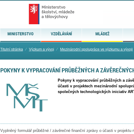
MINISTERSTVO
VZDĚLÁVÁNÍ
MLÁDEŽ
Titulní stránka
⁄
Výzkum a vývoj
⁄
Mezinárodní spolupráce ve výzkumu a vývoji
POKYNY K VYPRACOVÁNÍ PRŮBĚŽNÝCH A ZÁVĚREČNÝCH
Pokyny k vypracování průběžných a závě
účasti v projektech mezinárodní spolupr
společných technologických iniciativ A
Vyplněný formulář průběžné / závěrečné finanční zprávy o účasti v projektu