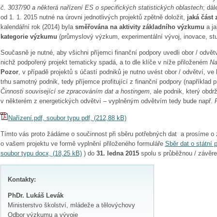
č. 3037/90 a některá nařízení ES o specifických statistických oblastech
; dál
od 1. 1. 2015 nutné na úrovni jednotlivých projektů zpětně doložit,
jaká část 
kalendářní rok (2014) byla
směřována na aktivity základního výzkumu
a ja
kategorie výzkumu
(průmyslový výzkum, experimentální vývoj, inovace, stud
Současně je nutné, aby všichni příjemci finanční podpory uvedli obor / odvětví
nichž podpořený projekt tematicky spadá, a to dle klíče v níže přiloženém
Na
Pozor
, v případě projektů s účastí podniků je nutno uvést obor / odvětví, v
trhu samotný podnik, tedy příjemce profitující z finanční podpory (například
Činnosti související se zpracováním dat a hostingem
, ale podnik, který obdr
v některém z energetických odvětví – vyplněným odvětvím tedy bude např.
Nařízení.pdf, soubor typu pdf, (212,88 kB)
Tímto vás proto žádáme o součinnost při sběru potřebných dat a prosíme o
o vašem projektu ve formě vyplnění přiloženého formuláře
Sběr dat o státní
soubor typu docx, (18,25 kB)
) do
31. ledna 2015
spolu s průběžnou / závěre
Kontakty:
PhDr. Lukáš Levák
Ministerstvo školství, mládeže a tělovýchovy
Odbor výzkumu a vývoje