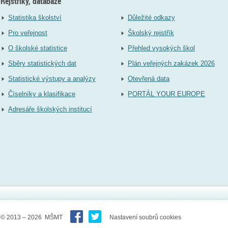
Rejstříky, databáze
Statistika školství
Důležité odkazy
Pro veřejnost
Školský rejstřík
O školské statistice
Přehled vysokých škol
Sběry statistických dat
Plán veřejných zakázek 2026
Statistické výstupy a analýzy
Otevřená data
Číselníky a klasifikace
PORTÁL YOUR EUROPE
Adresáře školských institucí
© 2013 – 2026 MŠMT
Nastavení soubrů cookies