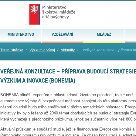
MINISTERSTVO
VZDĚLÁVÁNÍ
MLÁDEŽ
Titulní stránka
⁄
Výzkum a vývoj
⁄
Aktuality
⁄
Veřejná konzultace – příprava bu
VEŘEJNÁ KONZULTACE – PŘÍPRAVA BUDOUCÍ STRATEGIE
VÝZKUM A INOVACE (BOHEMIA)
BOHEMIA přináší expertům z oblasti zdraví, životního prostředí, trvalé udržitel
automatizace výroby či bezpečnosti možnost zapojení do této platformy prost
názorů ohledně budoucího směřování v těchto tematických oblastech. Předpo
iniciativy by bylo řešeno až 2040 témat dotýkajících se budoucí strategie E
která vycházejí z předchozího průzkumu, jehož se zúčastnilo více než 800 o
Aktuální průzkum je součástí studie, jež je financována Evropskou komisí a j
Rámcového programu pro výzkum a inovace. Za obsah konzultací a jednotli