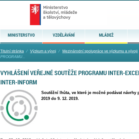
MINISTERSTVO
VZDĚLÁVÁNÍ
MLÁDEŽ
Titulní stránka
⁄
Výzkum a vývoj
⁄
Mezinárodní spolupráce ve výzkumu a vývoji
PROGRAMU...
VYHLÁŠENÍ VEŘEJNÉ SOUTĚŽE PROGRAMU INTER-EXC
INTER-INFORM
Soutěžní lhůta, ve které je možné podávat návrhy p
2019 do 9. 12. 2019.