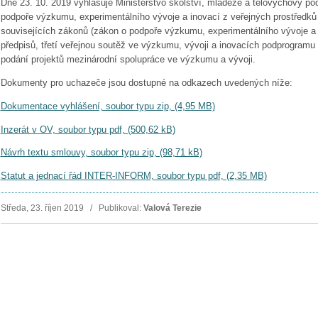
Dne 23. 10. 2019 vyhlašuje Ministerstvo školství, mládeže a tělovýchovy po
podpoře výzkumu, experimentálního vývoje a inovací z veřejných prostředk
souvisejících zákonů (zákon o podpoře výzkumu, experimentálního vývoje a 
předpisů, třetí veřejnou soutěž ve výzkumu, vývoji a inovacích podprogra
podání projektů mezinárodní spolupráce ve výzkumu a vývoji.
Dokumenty pro uchazeče jsou dostupné na odkazech uvedených níže:
Dokumentace vyhlášení, soubor typu zip, (4,95 MB)
Inzerát v OV, soubor typu pdf, (500,62 kB)
Návrh textu smlouvy, soubor typu zip, (98,71 kB)
Statut a jednací řád INTER-INFORM, soubor typu pdf, (2,35 MB)
Středa, 23. říjen 2019 / Publikoval:
Valová Terezie