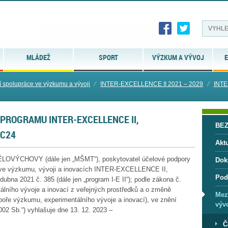
MLÁDEŽ
SPORT
VÝZKUM A VÝVOJ
E
 spolupráce ve výzkumu a vývoji
⁄
INTER-EXCELLENCE II 2021 – 2029
⁄
INT
PROGRAMU INTER-EXCELLENCE II,
BE
UC24
Aktu
ÝCHOVY (dále jen „MŠMT“), poskytovatel účelové podpory
Dok
 ve výzkumu, vývoji a inovacích INTER-EXCELLENCE II,
Pod
na 2021 č. 385 (dále jen „program I-E II“); podle zákona č.
lního vývoje a inovací z veřejných prostředků a o změně
Mez
poře výzkumu, experimentálního vývoje a inovací), ve znění
vývo
002 Sb.“) vyhlašuje dne 13. 12. 2023 –
Č