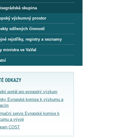
isegrádská skupina
opský výzkumný prostor
ekty sdílených činností
jné rejstříky, registry a seznamy
y ministra ve VaVaI
tní
TÉ ODKAZY
dní portál pro evropský výzkum
ánky Evropské komise k výzkumu a
vacím
rmační servis Evropské komise k
kumu a vývoji
gram COST