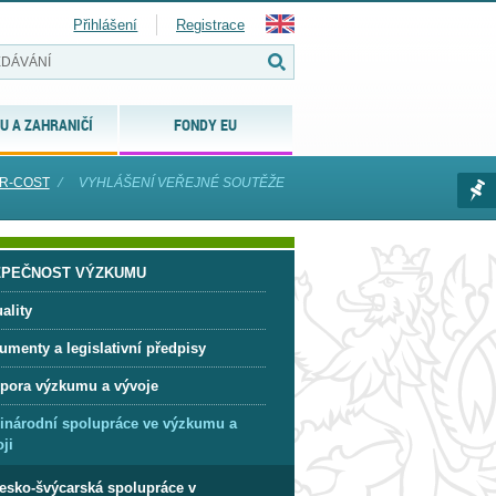
Přihlášení
Registrace
U A ZAHRANIČÍ
FONDY EU
ER-COST
⁄
VYHLÁŠENÍ VEŘEJNÉ SOUTĚŽE
ZPEČNOST VÝZKUMU
ality
umenty a legislativní předpisy
pora výzkumu a vývoje
inárodní spolupráce ve výzkumu a
ji
esko-švýcarská spolupráce v