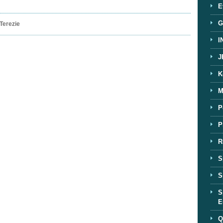
E
G
Terezie
I
J
K
M
P
P
R
S
S
S
E
Q