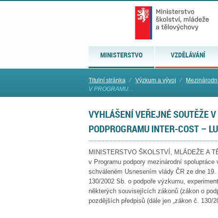
MINISTERSTVO
VZDĚLÁVÁNÍ
Titulní stránka
⁄
Výzkum a vývoj
⁄
Mezinárodní
V PROGRAMU...
VYHLÁŠENÍ VEŘEJNÉ SOUTĚŽE V 
PODPROGRAMU INTER-COST – L
MINISTERSTVO ŠKOLSTVÍ, MLÁDEŽE A TĚLOV
v Programu podpory mezinárodní spolupráce
schváleném Usnesením vlády ČR ze dne 19. dub
130/2002 Sb. o podpoře výzkumu, experimentá
některých souvisejících zákonů (zákon o pod
pozdějších předpisů (dále jen „zákon č. 130/2