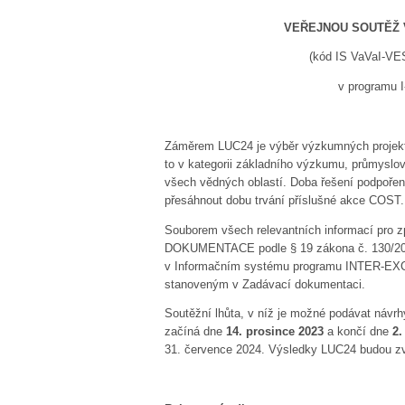
VEŘEJNOU SOUTĚŽ VE VÝZKUM
(kód IS VaVaI-VE
v programu I-E II, podp
Záměrem LUC24 je výběr výzkumných projek
to v kategorii základního výzkumu, průmyslo
všech vědných oblastí. Doba řešení podpoře
přesáhnout dobu trvání příslušné akce COST. 
Souborem všech relevantních informací pro 
DOKUMENTACE podle § 19 zákona č. 130/2002
v Informačním systému programu INTER-EXC
stanoveným v Zadávací dokumentaci.
Soutěžní lhůta, v níž je možné podávat návrh
začíná dne
14. prosince 2023
a končí dne
2.
31. července 2024. Výsledky LUC24 budou zve