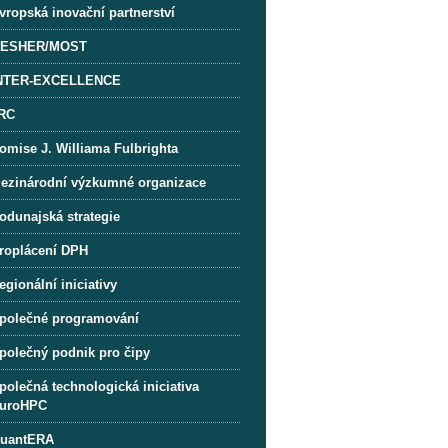
vropská inovační partnerství
ESHER/MOST
NTER-EXCELLENCE
RC
omise J. Williama Fulbrighta
ezinárodní výzkumné organizace
odunajská strategie
roplácení DPH
egionální iniciativy
polečné programování
polečný podnik pro čipy
polečná technologická iniciativa
uroHPC
uantERA