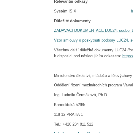
Relevantní odkazy
Systém ISIX
h
Důležité dokumenty
ZADAVACI DOKUMENTACE LUC24, soubor typ
Vzor smlouvy o poskytnutí podpory LUC24, so
Všechny další důležité dokumenty LUC24 (form
k dispozici pod následujícím odkazem:
https:
Ministerstvo školství, mládeže a tělovýchovy
Oddělení řízení mezinárodních program VaVa
Ing. Ludmila Čermáková, Ph.D.
Karmelitská 529/5
118 12 PRAHA 1
Tel.: +420 234 811 512