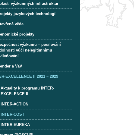
blasti výzkumných infrastruktur
rojekty jazykových technologií
tevřená věda
enomické projekty
ezpečnost výzkumu – posilování
dolnosti vůči nelegitimnímu
vlivňování
ender a VaV
ER-EXCELLENCE II 2021 – 2029
Aktuality k programu INTER-
EXCELENCE II
INTER-ACTION
INTER-COST
INTER-EUREKA
rogram DIOSCURI