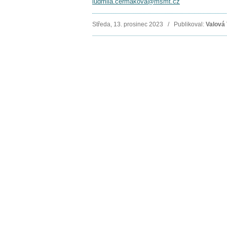
ludmila.cermakova@msmt.cz
Středa, 13. prosinec 2023 / Publikoval:
Valová 