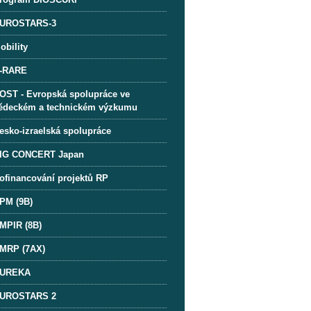
UROSTARS-3
obility
-RARE
OST - Evropská spolupráce ve
ědeckém a technickém výzkumu
esko-izraelská spolupráce
IG CONCERT Japan
ofinancování projektů RP
PM (9B)
MPIR (8B)
MRP (7AX)
UREKA
UROSTARS 2