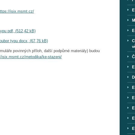
E
ttps://isix.msmt.cz/
M
E
u pdf, (512,42 kB)
C
ubor typu docx, (67,76 kB)
v
uláře povinných příloh, další podpůrné materiály) budou
Č
//isix.msmt.cz/metodika/ke-stazeni/
E
D
I
E
E
E
E
E