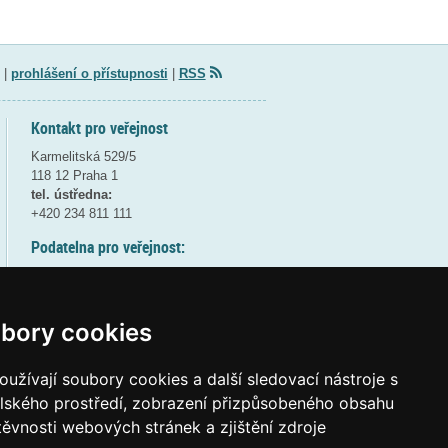
|
prohlášení o přístupnosti
|
RSS
Kontakt pro veřejnost
Karmelitská 529/5
118 12 Praha 1
tel. ústředna:
+420 234 811 111
Podatelna pro veřejnost:
pondělí a středa - 7:30-17:00
úterý a čtvrtek - 7:30-15:30
pátek - 7:30-14:00
bory cookies
8:30 - 9:30 - bezpečnostní přestávka
(více informací
ZDE
)
užívají soubory cookies a další sledovací nástroje s
elského prostředí, zobrazení přizpůsobeného obsahu
Elektronická podatelna:
těvnosti webových stránek a zjištění zdroje
posta@msmt.gov.cz