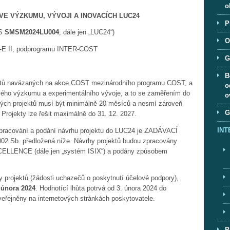
o
U, VÝVOJI A INOVACÍCH LUC24
P
S
SMSM2024LU004
; dále jen „LUC24“)
O
rogramu INTER-COST
G
B
tů navázaných na akce COST mezinárodního programu COST, a
o
vého výzkumu a experimentálního vývoje, a to se zaměřením do
o
ných projektů musí být minimálně 20 měsíců a nesmí zároveň
G
Projekty lze řešit maximálně do 31. 12. 2027.
INT
zpracování a podání návrhu projektu do LUC24 je ZADÁVACÍ
 Sb. předložená níže. Návrhy projektů budou zpracovány
ELLENCE (dále jen „systém ISIX“) a podány způsobem
y projektů (žádosti uchazečů o poskytnutí účelové podpory),
 února 2024
. Hodnotící lhůta potrvá od 3. února 2024 do
řejněny na internetových stránkách poskytovatele.
P