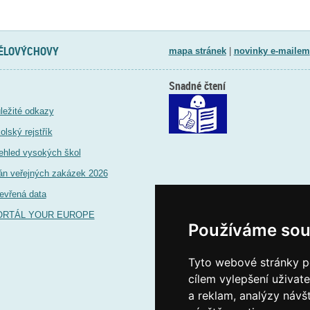
TĚLOVÝCHOVY
mapa stránek
|
novinky e-mailem
Snadné čtení
ležité odkazy
olský rejstřík
ehled vysokých škol
án veřejných zakázek 2026
evřená data
ORTÁL YOUR EUROPE
Používáme sou
Tyto webové stránky po
cílem vylepšení uživat
a reklam, analýzy návš