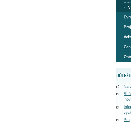
V
Evr
Proj
Veře
Cen
Osta
DŮLEŽI
Náro
Str
ino
Info
výz
Pro