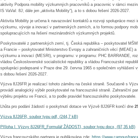
aktivity Podpora mobility výzkumných pracovníků a pracovnic v rámci mezin
IS VaVaI: 8J; dále jen „aktivita Mobility“), a to s dobou řešení 2026-2027.
Aktivita Mobility je určena k navazování kontaktů a rozvoji spolupráce mezi i
výzkumu, vývoje a inovací v partnerských zemích, a to formou podpory mob
spolupracujících na řešení mezinárodních výzkumných projektů.
Poskytovatelé z partnerských zemí, tj. Česká republika – poskytovatel MŠMT,
a Francie – poskytovatel Ministerstvo Evropy a zahraničních věcí (MEAE) a 
výzkumu a inovací (MESRI), v programu: v programu: PHC BARRANDE, rozh
vládou Československé socialistické republiky a vládou Francouzské republ
spolupráci podepsané v Praze dne 29. června 1965 o společném vyhlášení výz
s dobou řešení 2026-2027.
Výzva 8J26FR je realizací tohoto záměru na české straně. Současně s Výz
provádí analogický výběr poskytovatel na francouzské straně. Zahraniční pa
výběru projektu ve Francii, a to podle pravidel francouzského poskytovatele.
Lhůta pro podání žádostí o poskytnutí dotace ve Výzvě 8J26FR končí dne
2
Výzva 8J26FR, soubor typu pdf, (244,7 kB)
Příloha I. Výzvy 8J26FR_Formulář ŽÁDOSTI, soubor typu docx, (97,35 kB)
Výzva francouzského partnera je publikována zde:
https://www.campusfrance