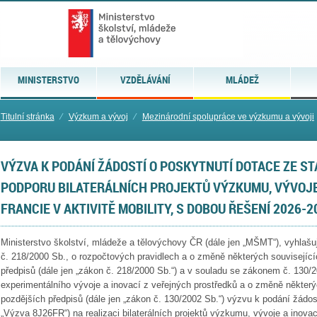
MINISTERSTVO
VZDĚLÁVÁNÍ
MLÁDEŽ
Titulní stránka
⁄
Výzkum a vývoj
⁄
Mezinárodní spolupráce ve výzkumu a vývoji
VÝZVA K PODÁNÍ ŽÁDOSTÍ O POSKYTNUTÍ DOTACE ZE S
PODPORU BILATERÁLNÍCH PROJEKTŮ VÝZKUMU, VÝVOJE
FRANCIE V AKTIVITĚ MOBILITY, S DOBOU ŘEŠENÍ 2026-2
Ministerstvo školství, mládeže a tělovýchovy ČR (dále jen „MŠMT“), vyhlaš
č. 218/2000 Sb., o rozpočtových pravidlech a o změně některých souvisejíc
předpisů (dále jen „zákon č. 218/2000 Sb.“) a v souladu se zákonem č. 130
experimentálního vývoje a inovací z veřejných prostředků a o změně některý
pozdějších předpisů (dále jen „zákon č. 130/2002 Sb.“) výzvu k podání žádost
„Výzva 8J26FR“) na realizaci bilaterálních projektů výzkumu, vývoje a inova