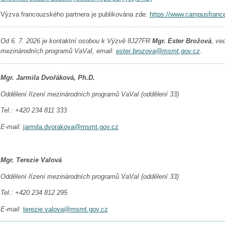
Výzva francouzského partnera je publikována zde:
https://www.campusfrance
Od 6. 7. 2026 je kontaktní osobou k Výzvě 8J27FR
Mgr. Ester Brožová
, ve
mezinárodních programů VaVaI, email:
ester.brozova@msmt.gov.cz
.
Mgr. Jarmila Dvořáková, Ph.D.
Oddělení řízení mezinárodních programů VaVaI (oddělení 33)
Tel.: +420 234 811 333
E-mail:
jarmila.dvorakova@msmt.gov.cz
Mgr. Terezie Valová
Oddělení řízení mezinárodních programů VaVaI (oddělení 33)
Tel.: +420 234 812 295
E-mail:
terezie.valova@msmt.gov.cz