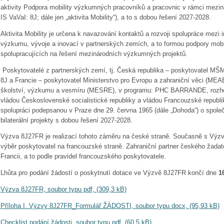
aktivity Podpora mobility výzkumných pracovníků a pracovnic v rámci mezin
IS VaVaI: 8J; dále jen „aktivita Mobility“), a to s dobou řešení 2027-2028.
Aktivita Mobility je určena k navazování kontaktů a rozvoji spolupráce mezi i
výzkumu, vývoje a inovací v partnerských zemích, a to formou podpory mob
spolupracujících na řešení mezinárodních výzkumných projektů.
Poskytovatelé z partnerských zemí, tj. Česká republika – poskytovatel MŠMT
8J a Francie – poskytovatel Ministerstvo pro Evropu a zahraniční věci (MEA
školství, výzkumu a vesmíru (MESRE), v programu: PHC BARRANDE, rozho
vládou Československé socialistické republiky a vládou Francouzské republ
spolupráci podepsanou v Praze dne 29. června 1965 (dále „Dohoda“) o spol
bilaterální projekty s dobou řešení 2027-2028.
Výzva 8J27FR je realizací tohoto záměru na české straně. Současně s Výz
výběr poskytovatel na francouzské straně. Zahraniční partner českého žadate
Francii, a to podle pravidel francouzského poskytovatele.
Lhůta pro podání žádostí o poskytnutí dotace ve Výzvě 8J27FR končí dne
16
Výzva 8J27FR, soubor typu pdf, (309,3 kB)
Příloha I. Výzvy 8J27FR_Formulář ŽÁDOSTI, soubor typu docx, (95,93 kB)
Checklist podání žádosti, soubor typu pdf, (60,5 kB)