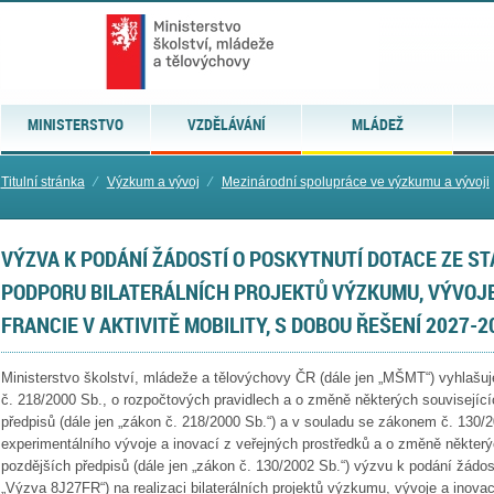
MINISTERSTVO
VZDĚLÁVÁNÍ
MLÁDEŽ
Titulní stránka
⁄
Výzkum a vývoj
⁄
Mezinárodní spolupráce ve výzkumu a vývoji
VÝZVA K PODÁNÍ ŽÁDOSTÍ O POSKYTNUTÍ DOTACE ZE S
PODPORU BILATERÁLNÍCH PROJEKTŮ VÝZKUMU, VÝVOJE
FRANCIE V AKTIVITĚ MOBILITY, S DOBOU ŘEŠENÍ 2027-2
Ministerstvo školství, mládeže a tělovýchovy ČR (dále jen „MŠMT“) vyhlašu
č. 218/2000 Sb., o rozpočtových pravidlech a o změně některých souvisejíc
předpisů (dále jen „zákon č. 218/2000 Sb.“) a v souladu se zákonem č. 130
experimentálního vývoje a inovací z veřejných prostředků a o změně některý
pozdějších předpisů (dále jen „zákon č. 130/2002 Sb.“) výzvu k podání žádost
„Výzva 8J27FR“) na realizaci bilaterálních projektů výzkumu, vývoje a inova