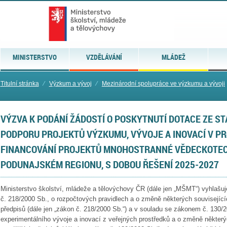
MINISTERSTVO
VZDĚLÁVÁNÍ
MLÁDEŽ
Titulní stránka
⁄
Výzkum a vývoj
⁄
Mezinárodní spolupráce ve výzkumu a vývoji
VÝZVA K PODÁNÍ ŽÁDOSTÍ O POSKYTNUTÍ DOTACE ZE S
PODPORU PROJEKTŮ VÝZKUMU, VÝVOJE A INOVACÍ V P
FINANCOVÁNÍ PROJEKTŮ MNOHOSTRANNÉ VĚDECKOTEC
PODUNAJSKÉM REGIONU, S DOBOU ŘEŠENÍ 2025-2027
Ministerstvo školství, mládeže a tělovýchovy ČR (dále jen „MŠMT“) vyhlašu
č. 218/2000 Sb., o rozpočtových pravidlech a o změně některých souvisejíc
předpisů (dále jen „zákon č. 218/2000 Sb.“) a v souladu se zákonem č. 130
experimentálního vývoje a inovací z veřejných prostředků a o změně některý