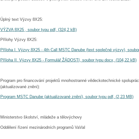
Úplný text Výzvy 8X25:
VÝZVA 8X25 , soubor typu pdf, (324,2 kB)
Přílohy Výzvy 8X25:
Příloha I. Výzvy 8X25 - 4th Call MSTC Danube (text společné výzvy), soubor
Příloha II. Výzvy 8X25 - Formulář ŽÁDOSTI, soubor typu docx, (104,22 kB)
Program pro financování projektů mnohostranné vědeckotechnické spoluprá
(aktualizované znění):
Program MSTC Danube (aktualizované znění), soubor typu pdf, (2,23 MB)
Ministerstvo školství, mládeže a tělovýchovy
Oddělení řízení mezinárodních programů VaVaI