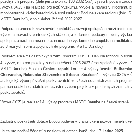
pozdějších předpisů (dále jen „zákon č. 130/2002 Sb.“) výzvu k podání žádost
„Výzva 8X25“) na realizaci projektů výzkumu, vývoje a inovací v Programu pr
mnohostranné vědeckotechnické spolupráce v Podunajském regionu (kód IS V
MSTC Danube“), a to s dobou řešení 2025-2027.
Podpora je určena k navazování kontaktů a rozvoji spolupráce mezi instituc
vývoje a inovací v partnerských státech, a to formou podpory mobility výz
spolupracujících na řešení mezinárodního výzkumného projektu na multilater
ze 3 různých zemí zapojených do programu MSTC Danube).
Poskytovatelé z účastnických zemí programu MSTC Danube rozhodli o spol
4. výzvy, a to pro projekty s dobou řešení 2025-2027 (text společné výzvy - 
MSTC Danube). Spolu s
Českou republikou
se 4. výzvy účastní
Bulharsko
Chorvatsko, Rakousko Slovensko a Srbsko
. Současně s Výzvou 8X25 v Č
analogický výběr příslušní poskytovatelé ve všech ostatních zemích progr
partneři českého žadatele se účastní výběru projektu v příslušných zemích, a
poskytovatelů.
Výzva 8X25 je realizací 4. výzvy programu MSTC Danube na české straně.
Žádosti o poskytnutí dotace budou podávány v anglickém jazyce (není-li uved
Lhůta pro podání žádostí o poskytnutí dotace končí dne
17. ledna 2025
.