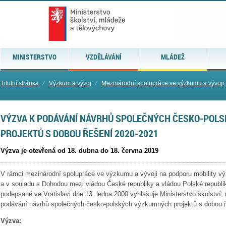
MINISTERSTVO
VZDĚLÁVÁNÍ
MLÁDEŽ
Titulní stránka
⁄
Výzkum a vývoj
⁄
Mezinárodní spolupráce ve výzkumu a vývoji
VÝZVA K PODÁVÁNÍ NÁVRHŮ SPOLEČNÝCH ČESKO-POL
PROJEKTŮ S DOBOU ŘEŠENÍ 2020-2021
Výzva je otevřená od 18. dubna do 18. června 2019
V rámci mezinárodní spolupráce ve výzkumu a vývoji na podporu mobility v
a v souladu s Dohodou mezi vládou České republiky a vládou Polské republi
podepsané ve Vratislavi dne 13. ledna 2000 vyhlašuje Ministerstvo školství
podávání návrhů společných česko-polských výzkumných projektů s dobou ř
Výzva: