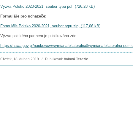
Výzva Polsko 2020-2021, soubor typu pdf, (726,28 kB)
Formuláře pro uchazeče:
Formuláře Polsko 2020-2021, soubor typu zip, (117,06 kB)
Výzva polského partnera je publikována zde:
https://nawa.gov.pl/naukowcy/wymiana-bilateralna#wymiana-bilateralna-pom
Čtvrtek, 18. duben 2019 / Publikoval:
Valová Terezie