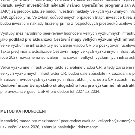
úhradu svých investičních nákladů v rámci Operačního programu Jan
JAK“) za předpokladu, že budou investiční náklady velkých výzkumných infr
JAK způsobilými. Ve zvlášť odůvodněných případech (např. investice k reali
budou investiční náklady hrazeny přímo z rozpočtových prostředků účelové
Výstupy mezinárodního peer-review hodnocení velkých výzkumných infrastruk
jako
podklad pro aktualizaci Cestovní mapy velkých výzkumných infrast
velké výzkumné infrastruktury schválené vládou ČR pro poskytování účelové
Takto předjímaná aktualizace Cestovní mapy velkých výzkumných infrastr
roce 2027, návazně na schválení financování velkých výzkumných infrastruk
Velké výzkumné infrastruktury takto schválené vládou ČR, a tedy zařazené
velkých výzkumných infrastruktur ČR, budou dále způsobilé i k zažádání o p
k zařazení evropských výzkumných infrastruktur, jichž se za ČR zúčastní, 
Cestovní mapu Evropského strategického fóra pro výzkumné infrastrukt
připravovaná v gesci ESFRI pro období let 2027 až 2034.
METODIKA HODNOCENÍ
Metodický rámec pro mezinárodní peer-review evaluaci velkých výzkumných i
uskuteční v roce 2026, zahrnuje následující dokumenty: