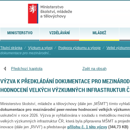
MINISTERSTVO
VZDĚLÁVÁNÍ
MLÁDEŽ
Titulní stránka
⁄
Výzkum a vývoj
⁄
Podpora výzkumu a vývoje
⁄
Velké výzkumné
dokumentace pro mezinárodní...
Předchozí kapitola
Zpět na obsah
VÝZVA K PŘEDKLÁDÁNÍ DOKUMENTACE PRO MEZINÁROD
HODNOCENÍ VELKÝCH VÝZKUMNÝCH INFRASTRUKTUR ČR
Ministerstvo školství, mládeže a tělovýchovy (dále jen „MŠMT“) tímto vyhla
dokumentace pro mezinárodní peer-review hodnocení velkých výzkumný
uskuteční v roce 2026. Výzva je vyhlašována v souladu s metodikou meziná
velkých výzkumných infrastruktur ČR, která byla připravena MŠMT a projed
inovace (dále jen „RVVI“) a představuje
přílohu č. 1 této výzvy
(344,73 KB)