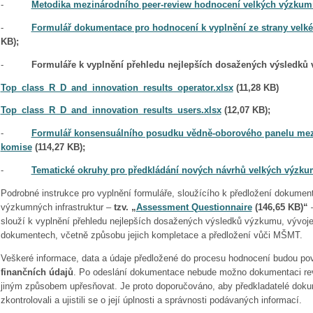
-
Metodika mezinárodního peer-review hodnocení velkých výzkumn
-
Formulář dokumentace pro hodnocení k vyplnění ze strany velké
KB);
-
Formuláře k vyplnění přehledu nejlepších dosažených výsledků 
Top_class_R_D_and_innovation_results_operator.xlsx
(11,28 KB)
Top_class_R_D_and_innovation_results_users.xlsx
(12,07 KB);
-
Formulář konsensuálního posudku vědně-oborového panelu mez
komise
(114,27 KB);
-
Tematické okruhy pro předkládání nových návrhů velkých výzkum
Podrobné instrukce pro vyplnění formuláře, sloužícího k předložení dokume
výzkumných infrastruktur –
tzv. „
Assessment Questionnaire
(146,65 KB)“
–
slouží k vyplnění přehledu nejlepších dosažených výsledků výzkumu, vývoje
dokumentech, včetně způsobu jejich kompletace a předložení vůči MŠMT.
Veškeré informace, data a údaje předložené do procesu hodnocení budou p
finančních údajů
. Po odeslání dokumentace nebude možno dokumentaci rev
jiným způsobem upřesňovat. Je proto doporučováno, aby předkladatelé doku
zkontrolovali a ujistili se o její úplnosti a správnosti podávaných informací.