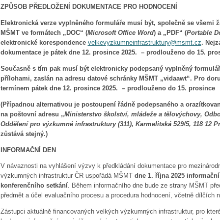
ZPŮSOB PŘEDLOŽENÍ DOKUMENTACE PRO HODNOCENÍ
Elektronická verze vyplněného formuláře musí být, společně se všemi 
MŠMT ve formátech „DOC“ (
Microsoft Office Word
) a „PDF“ (
Portable 
elektronické korespondence
velkevyzkumneinfrastruktury@msmt.cz
. Nej
dokumentace je pátek dne 12. prosince 2025.
–
prodlouženo do 15. pro
Současně s tím pak musí být elektronicky podepsaný vyplněný formulá
přílohami, zaslán na adresu datové schránky MŠMT „vidaawt“. Pro dor
termínem pátek dne 12. prosince 2025.
–
prodlouženo do 15. prosince
(Případnou alternativou je postoupení řádně podepsaného a orazítkova
na poštovní adresu „
Ministerstvo školství, mládeže a tělovýchovy, Odbo
Oddělení pro výzkumné infrastruktury (311), Karmelitská 529/5, 118 12 P
zůstává stejný.)
INFORMAČNÍ DEN
V návaznosti na vyhlášení výzvy k předkládání dokumentace pro mezinárodn
výzkumných infrastruktur ČR uspořádá MŠMT
dne 1. října 2025 informačn
konferenčního setkání
. Během informačního dne bude ze strany MŠMT pře
předmět a účel evaluačního procesu a procedura hodnocení, včetně dílčích nále
Zástupci aktuálně financovaných velkých výzkumných infrastruktur, pro kter