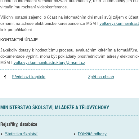
budou na informační seminář pozváni automaticky, resp. automaticky jim bude
virtuálnímu rozhraní videokonference.
Všichni ostatní zájemci o účast na informačním dni musí svůj zájem o účas
oznámit na adrese elektronické korespondence MŠMT
velkevyzkumneinfras
link pro přihlášení.
KONTAKTNÍ ÚDAJE
Jakékoliv dotazy k hodnotícímu procesu, evaluačním kritériím a formulářům, 
dokumentace vyplnit, mohu být pokládány prostřednictvím adresy elektroni
MŠMT
velkevyzkumneinfrastruktury@msmt.cz
.
Předchozí kapitola
Zpět na obsah
MINISTERSTVO ŠKOLSTVÍ, MLÁDEŽE A TĚLOVÝCHOVY
Rejstříky, databáze
Statistika školství
Důležité odkazy