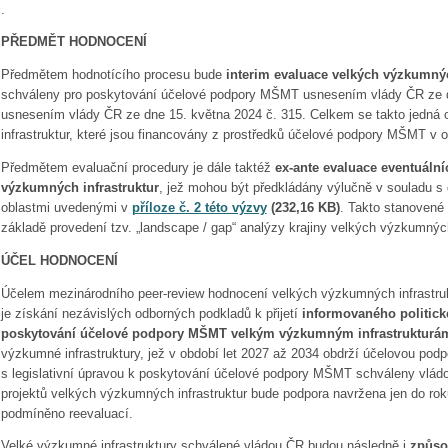
.
PŘEDMĚT HODNOCENÍ
Předmětem hodnotícího procesu bude
interim evaluace velkých výzkumnýc
schváleny pro poskytování účelové podpory MŠMT usnesením vlády ČR ze d
usnesením vlády ČR ze dne 15. května 2024 č. 315. Celkem se takto jedná
infrastruktur, které jsou financovány z prostředků účelové podpory MŠMT v 
Předmětem evaluační procedury je dále taktéž
ex-ante evaluace eventuáln
výzkumných infrastruktur
, jež mohou být předkládány výlučně v souladu s
oblastmi uvedenými v
příloze č. 2 této výzvy
(232,16 KB)
. Takto stanovené 
základě provedení tzv. „landscape / gap“ analýzy krajiny velkých výzkumných
ÚČEL HODNOCENÍ
Účelem mezinárodního peer-review hodnocení velkých výzkumných infrastruk
je získání nezávislých odborných podkladů k přijetí
informovaného politick
poskytování účelové podpory MŠMT velkým výzkumným infrastrukturám 
výzkumné infrastruktury, jež v období let 2027 až 2034 obdrží účelovou po
s legislativní úpravou k poskytování účelové podpory MŠMT schváleny vlád
projektů velkých výzkumných infrastruktur bude podpora navržena jen do rok
podmíněno reevaluací.
Velké výzkumné infrastruktury schválené vládou ČR budou následně i
způso