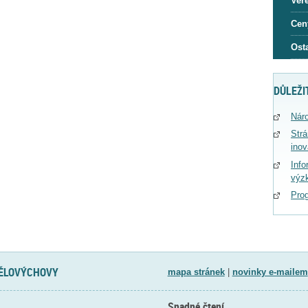
Veře
Cen
Osta
DŮLEŽI
Náro
Str
ino
Info
výz
Pro
TĚLOVÝCHOVY
mapa stránek
|
novinky e-mailem
Snadné čtení