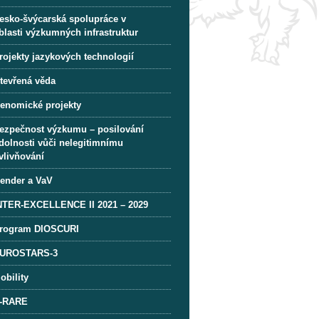
esko-švýcarská spolupráce v
blasti výzkumných infrastruktur
rojekty jazykových technologií
tevřená věda
enomické projekty
ezpečnost výzkumu – posilování
dolnosti vůči nelegitimnímu
vlivňování
ender a VaV
NTER-EXCELLENCE II 2021 – 2029
rogram DIOSCURI
UROSTARS-3
obility
-RARE