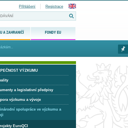
Přihlášení
Registrace
U A ZAHRANIČÍ
FONDY EU
ázkám...
ZPEČNOST VÝZKUMU
ality
umenty a legislativní předpisy
pora výzkumu a vývoje
inárodní spolupráce ve výzkumu a
ji
rojekty EuroQCI