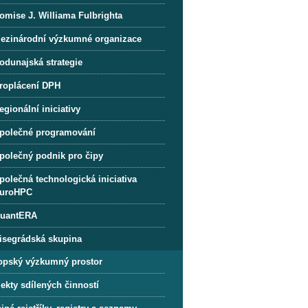
omise J. Williama Fulbrighta
ezinárodní výzkumné organizace
odunajská strategie
roplácení DPH
egionální iniciativy
polečné programování
polečný podnik pro čipy
polečná technologická iniciativa
uroHPC
uantERA
isegrádská skupina
opský výzkumný prostor
ekty sdílených činností