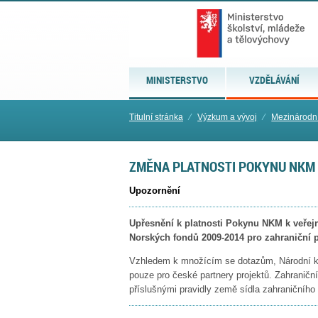
MINISTERSTVO
VZDĚLÁVÁNÍ
Titulní stránka
⁄
Výzkum a vývoj
⁄
Mezinárodní
ZMĚNA PLATNOSTI POKYNU NKM
Upozornění
Upřesnění k platnosti Pokynu NKM k veř
Norských fondů 2009-2014 pro zahraniční p
Vzhledem k množícím se dotazům, Národní ko
pouze pro české partnery projektů. Zahraniční 
příslušnými pravidly země sídla zahraničního 