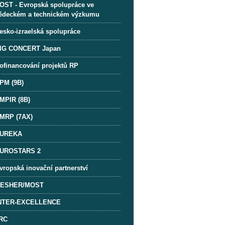
OST - Evropská spolupráce ve
ědeckém a technickém výzkumu
esko-izraelská spolupráce
IG CONCERT Japan
ofinancování projektů RP
PM (9B)
MPIR (8B)
MRP (7AX)
UREKA
UROSTARS 2
vropská inovační partnerství
ESHER/MOST
NTER-EXCELLENCE
RC