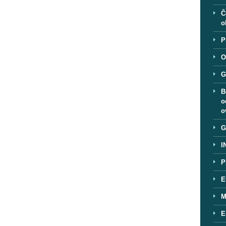
Č
o
P
O
G
B
o
o
G
I
P
E
M
E