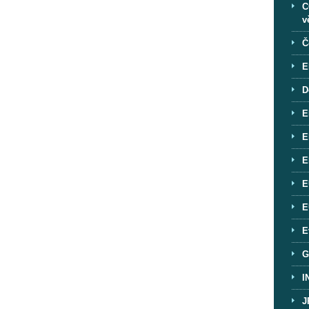
C
v
Č
E
D
E
E
E
E
E
E
G
I
J