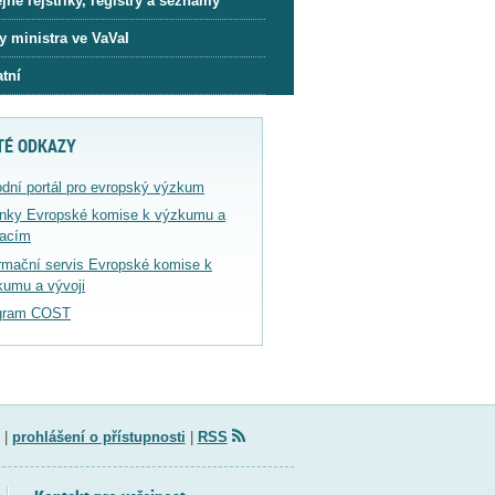
jné rejstříky, registry a seznamy
y ministra ve VaVaI
tní
TÉ ODKAZY
dní portál pro evropský výzkum
ánky Evropské komise k výzkumu a
vacím
rmační servis Evropské komise k
kumu a vývoji
gram COST
|
prohlášení o přístupnosti
|
RSS