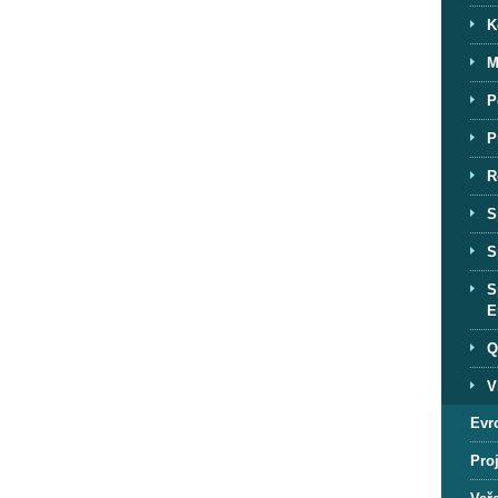
K
M
P
P
R
S
S
S
E
Q
V
Evr
Proj