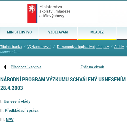
MINISTERSTVO
VZDĚLÁVÁNÍ
MLÁDEŽ
Titulní stránka
⁄
Výzkum a vývoj
⁄
Dokumenty a legislativní předpisy
⁄
Archiv
usnesením...
Předchozí kapitola
Zpět na obsah
NÁRODNÍ PROGRAM VÝZKUMU SCHVÁLENÝ USNESENÍM V
28.4.2003
I.
Usnesení vlády
II.
Předkládací zpráva
III.
NPV