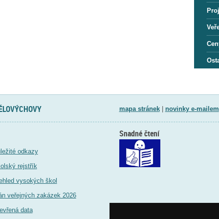
Proj
Veře
Cen
Osta
TĚLOVÝCHOVY
mapa stránek
|
novinky e-mailem
Snadné čtení
ležité odkazy
olský rejstřík
ehled vysokých škol
án veřejných zakázek 2026
evřená data