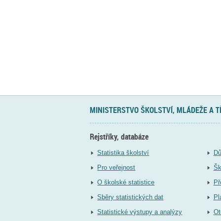
MINISTERSTVO ŠKOLSTVÍ, MLÁDEŽE A 
Rejstříky, databáze
Statistika školství
Dů
Pro veřejnost
Šk
O školské statistice
Př
Sběry statistických dat
Pl
Statistické výstupy a analýzy
Ot