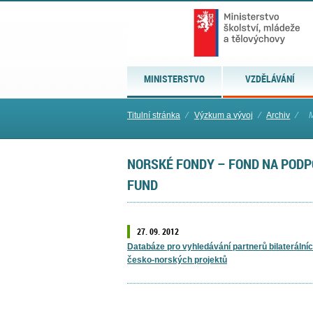
MINISTERSTVO
VZDĚLÁVÁNÍ
Titulní stránka
⁄
Výzkum a vývoj
⁄
Archiv
⁄
M
NORSKÉ FONDY – FOND NA PODP
FUND
27. 09. 2012
Databáze pro vyhledávání partnerů bilaterální
česko-norských projektů