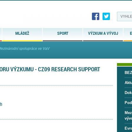
MLÁDEŽ
SPORT
VÝZKUM A VÝVOJ
E
ezinárodní spolupráce ve VaV
ORU VÝZKUMU - CZ09 RESEARCH SUPPORT
BE
Aktu
Dok
Pod
ch
Mez
vývo
Evr