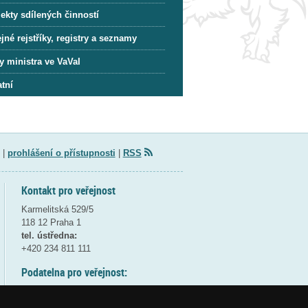
ekty sdílených činností
jné rejstříky, registry a seznamy
y ministra ve VaVaI
tní
|
prohlášení o přístupnosti
|
RSS
Kontakt pro veřejnost
Karmelitská 529/5
118 12 Praha 1
tel. ústředna:
+420 234 811 111
Podatelna pro veřejnost:
pondělí a středa - 7:30-17:00
úterý a čtvrtek - 7:30-15:30