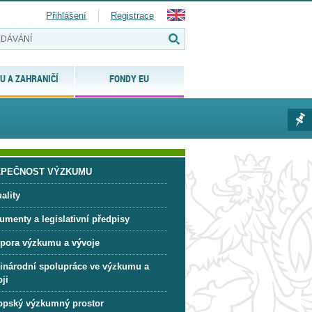
Přihlášení
Registrace
U A ZAHRANIČÍ
FONDY EU
ZPEČNOST VÝZKUMU
ality
umenty a legislativní předpisy
pora výzkumu a vývoje
inárodní spolupráce ve výzkumu a
ji
opský výzkumný prostor