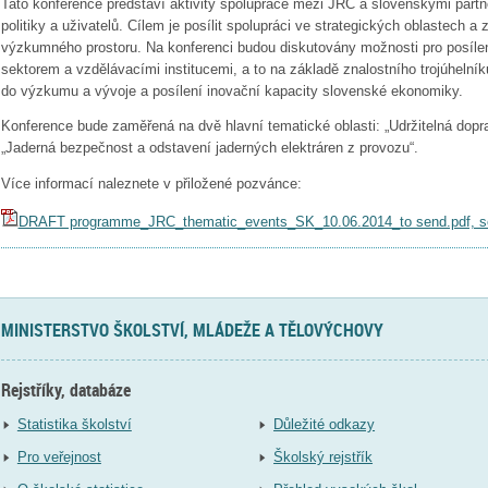
Tato konference představí aktivity spolupráce mezi JRC a slovenskými partn
politiky a uživatelů. Cílem je posílit spolupráci ve strategických oblastech a 
výzkumného prostoru. Na konferenci budou diskutovány možnosti pro posíle
sektorem a vzdělávacími institucemi, a to na základě znalostního trojúhelníku
do výzkumu a vývoje a posílení inovační kapacity slovenské ekonomiky.
Konference bude zaměřená na dvě hlavní tematické oblasti: „Udržitelná dopra
„Jaderná bezpečnost a odstavení jaderných elektráren z provozu“.
Více informací naleznete v přiložené pozvánce:
DRAFT programme_JRC_thematic_events_SK_10.06.2014_to send.pdf, sou
MINISTERSTVO ŠKOLSTVÍ, MLÁDEŽE A TĚLOVÝCHOVY
Rejstříky, databáze
Statistika školství
Důležité odkazy
Pro veřejnost
Školský rejstřík