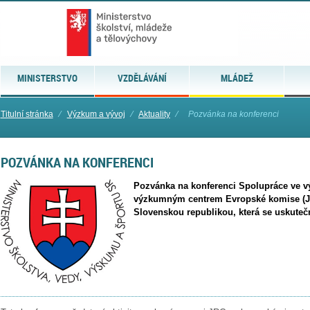
MINISTERSTVO
VZDĚLÁVÁNÍ
MLÁDEŽ
Titulní stránka
⁄
Výzkum a vývoj
⁄
Aktuality
⁄
Pozvánka na konferenci
POZVÁNKA NA KONFERENCI
Pozvánka na konferenci Spolupráce ve
výzkumným centrem Evropské komise (Jo
Slovenskou republikou, která se uskutečn