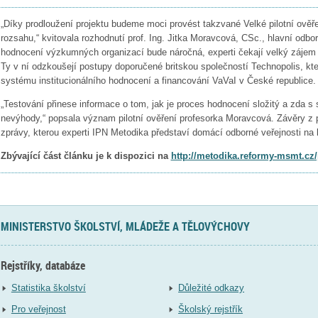
„Díky prodloužení projektu budeme moci provést takzvané Velké pilotní ově
rozsahu,“ kvitovala rozhodnutí prof. Ing. Jitka Moravcová, CSc., hlavní odbo
hodnocení výzkumných organizací bude náročná, experti čekají velký zájem 
Ty v ní odzkoušejí postupy doporučené britskou společností Technopolis, kt
systému institucionálního hodnocení a financování VaVaI v České republice.
„Testování přinese informace o tom, jak je proces hodnocení složitý a zda s 
nevýhody,“ popsala význam pilotní ověření profesorka Moravcová. Závěry z 
zprávy, kterou experti IPN Metodika představí domácí odborné veřejnosti na k
Zbývající část článku je k dispozici na
http://metodika.reformy-msmt.cz/
MINISTERSTVO ŠKOLSTVÍ, MLÁDEŽE A TĚLOVÝCHOVY
Rejstříky, databáze
Statistika školství
Důležité odkazy
Pro veřejnost
Školský rejstřík