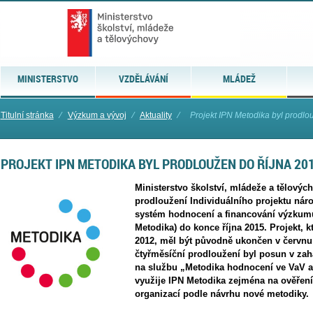
MINISTERSTVO
VZDĚLÁVÁNÍ
MLÁDEŽ
Titulní stránka
⁄
Výzkum a vývoj
⁄
Aktuality
⁄
Projekt IPN Metodika byl prodlo
PROJEKT IPN METODIKA BYL PRODLOUŽEN DO ŘÍJNA 20
Ministerstvo školství, mládeže a tělových
prodloužení Individuálního projektu nár
systém hodnocení a financování výzkumu
Metodika) do konce října 2015. Projekt, 
2012, měl být původně ukončen v červnu
čtyřměsíční prodloužení byl posun v zahá
na službu „Metodika hodnocení ve VaV a
využije IPN Metodika zejména na ověře
organizací podle návrhu nové metodiky.