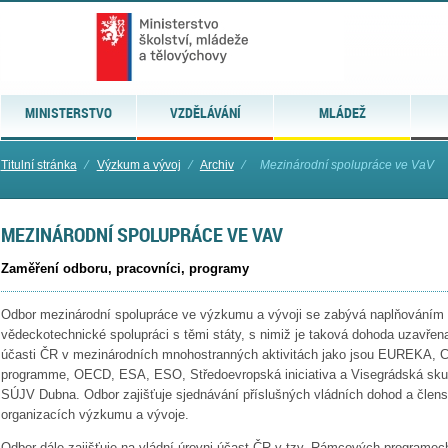
MINISTERSTVO
VZDĚLÁVÁNÍ
MLÁDEŽ
Titulní stránka
⁄
Výzkum a vývoj
⁄
Archiv
⁄
Mezinárodní spolupráce ve VaV
MEZINÁRODNÍ SPOLUPRÁCE VE VAV
Zaměření odboru, pracovníci, programy
Odbor mezinárodní spolupráce ve výzkumu a vývoji se zabývá naplňováním
vědeckotechnické spolupráci s těmi státy, s nimiž je taková dohoda uzavřen
účasti ČR v mezinárodních mnohostranných aktivitách jako jsou EUREKA
programme, OECD, ESA, ESO, Středoevropská iniciativa a Visegrádská sku
SÚJV Dubna. Odbor zajišťuje sjednávání příslušných vládních dohod a člen
organizacích výzkumu a vývoje.
Odbor dále zajišťuje na vládní úrovni účast ČR v tzv. Rámcových programe