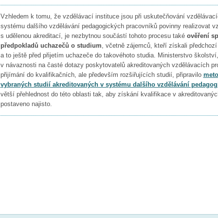
Vzhledem k tomu, že vzdělávací instituce jsou při uskutečňování vzdělávac
systému dalšího vzdělávání pedagogických pracovníků povinny realizovat v
s udělenou akreditací, je nezbytnou součástí tohoto procesu také
ověření sp
předpokladů uchazečů o studium
, včetně zájemců, kteří získali předchoz
a to ještě před přijetím uchazeče do takovéhoto studia. Ministerstvo školstv
v návaznosti na časté dotazy poskytovatelů akreditovaných vzdělávacích pr
přijímání do kvalifikačních, ale především rozšiřujících studií, připravilo
meto
vybraných studií akreditovaných v systému dalšího vzdělávání pedagog
větší přehlednost do této oblasti tak, aby získání kvalifikace v akreditovan
postaveno najisto.