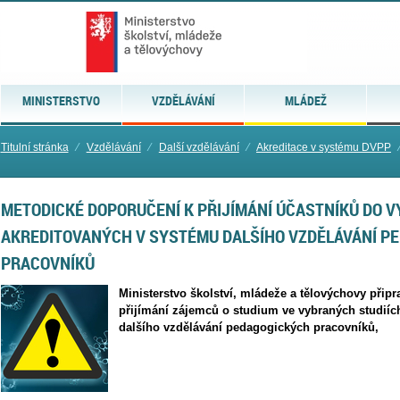
MINISTERSTVO
VZDĚLÁVÁNÍ
MLÁDEŽ
Titulní stránka
⁄
Vzdělávání
⁄
Další vzdělávání
⁄
Akreditace v systému DVPP
METODICKÉ DOPORUČENÍ K PŘIJÍMÁNÍ ÚČASTNÍKŮ DO V
AKREDITOVANÝCH V SYSTÉMU DALŠÍHO VZDĚLÁVÁNÍ P
PRACOVNÍKŮ
Ministerstvo školství, mládeže a tělovýchovy při
přijímání zájemců o studium ve vybraných studiíc
dalšího vzdělávání pedagogických pracovníků,