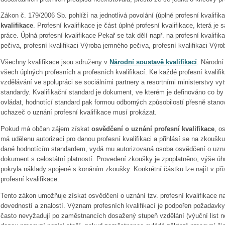
Zákon č. 179/2006 Sb. pohlíží na jednotlivá povolání (úplné profesní kvalifika
kvalifikace
. Profesní kvalifikace je část úplné profesní kvalifikace, která je 
práce. Úplná profesní kvalifikace Pekař se tak dělí např. na profesní kvalifi
pečiva, profesní kvalifikaci Výroba jemného pečiva, profesní kvalifikaci Výro
Všechny kvalifikace jsou sdruženy v
Národní soustavě kvalifikací
. Národní
všech úplných profesních a profesních kvalifikací. Ke každé profesní kvalif
vzdělávání ve spolupráci se sociálními partnery a resortními ministerstvy vyt
standardy. Kvalifikační standard je dokument, ve kterém je definováno co by 
ovládat, hodnotící standard pak formou odborných způsobilostí přesně stan
uchazeč o uznání profesní kvalifikace musí prokázat.
Pokud má občan zájem získat
osvědčení o uznání profesní kvalifikace
, o
má udělenu autorizaci pro danou profesní kvalifikaci a přihlásí se na zkouš
dané hodnotícím standardem, vydá mu autorizovaná osoba osvědčení o uznání
dokument s celostátní platností. Provedení zkoušky je zpoplatněno, výše úh
pokryla náklady spojené s konáním zkoušky. Konkrétní částku lze najít v p
profesní kvalifikace.
Tento zákon umožňuje získat osvědčení o uznání tzv. profesní kvalifikace 
dovedností a znalostí. Význam profesních kvalifikací je podpořen požadavk
často nevyžadují po zaměstnancích dosažený stupeň vzdělání (výuční list ne