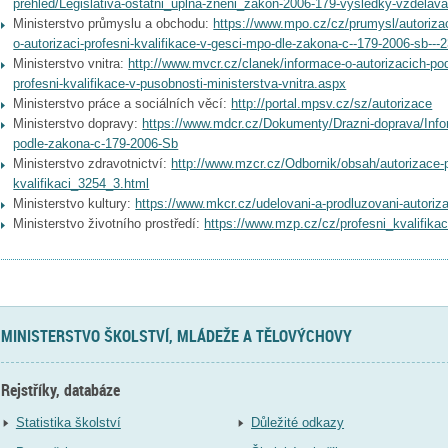
prehled/Legislativa-ostatni_uplna-zneni_zakon-2006-179-vysledky-vzdelava
Ministerstvo průmyslu a obchodu:
https://www.mpo.cz/cz/prumysl/autorizac
o-autorizaci-profesni-kvalifikace-v-gesci-mpo-dle-zakona-c--179-2006-sb---
Ministerstvo vnitra:
http://www.mvcr.cz/clanek/informace-o-autorizacich-po
profesni-kvalifikace-v-pusobnosti-ministerstva-vnitra.aspx
Ministerstvo práce a sociálních věcí:
http://portal.mpsv.cz/sz/autorizace
Ministerstvo dopravy:
https://www.mdcr.cz/Dokumenty/Drazni-doprava/Info
podle-zakona-c-179-2006-Sb
Ministerstvo zdravotnictví:
http://www.mzcr.cz/Odbornik/obsah/autorizace-
kvalifikaci_3254_3.html
Ministerstvo kultury:
https://www.mkcr.cz/udelovani-a-prodluzovani-autoriz
Ministerstvo životního prostředí:
https://www.mzp.cz/cz/profesni_kvalifika
MINISTERSTVO ŠKOLSTVÍ, MLÁDEŽE A TĚLOVÝCHOVY
Rejstříky, databáze
Statistika školství
Důležité odkazy