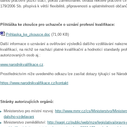
danou pracovní pozici stačí, pokud zaměstnanec ovládá některé pracovní čin
179/2006 Sb. přispívá k větší flexibilitě, připravenosti a uplatnitelnosti občan
Přihláška ke zkoušce pro uchazeče o uznání profesní kvalifikace:
Prihlaska_ke_zkousce.doc
(
71,00 KB
)
Další informace o uznávání a ověřování výsledků dalšího vzdělávání nalezn
kvalifikací, na nichž se nachází platné kvalifikační a hodnoticí standardy pr
autorizovaných osob aj.:
www.narodnikvalifikace.cz
.
Prostřednictvím níže uvedeného odkazu lze zasílat dotazy týkající se
Národn
https://www.narodnikvalifikace.cz/kontakt
Stránky autorizujících orgánů:
Ministerstvo pro místní rozvoj:
http://www.mmr.cz/cs/Ministerstvo/Ministers
dalsiho-vzdelavani
Ministerstvo zemědělství:
http://eagri.cz/public/web/mze/legislativa/pravn