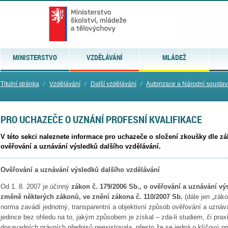
MINISTERSTVO
VZDĚLÁVÁNÍ
MLÁDEŽ
Titulní stránka
⁄
Vzdělávání
⁄
Další vzdělávání
⁄
Autorizace a Národní soustava
PRO UCHAZEČE O UZNÁNÍ PROFESNÍ KVALIFIKACE
V této sekci naleznete informace pro uchazeče o složení zkoušky dle zá
ověřování a uznávání výsledků dalšího vzdělávání.
Ověřování a uznávání výsledků dalšího vzdělávání
Od 1. 8. 2007 je účinný
zákon č. 179/2006 Sb., o ověřování a uznávání vý
změně některých zákonů, ve znění zákona č. 110/2007 Sb.
(dále jen „záko
norma zavádí jednotný, transparentní a objektivní způsob ověřování a uzná
jedince bez ohledu na to, jakým způsobem je získal – zda-li studiem, či prax
dosavadních právních předpisů neexistovala, přesto že se jedná o klíčový pr