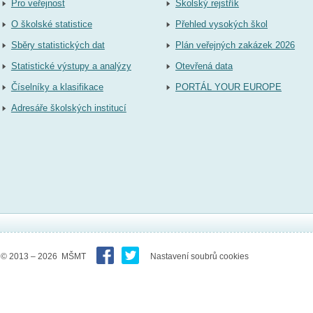
Pro veřejnost
Školský rejstřík
O školské statistice
Přehled vysokých škol
Sběry statistických dat
Plán veřejných zakázek 2026
Statistické výstupy a analýzy
Otevřená data
Číselníky a klasifikace
PORTÁL YOUR EUROPE
Adresáře školských institucí
© 2013 – 2026 MŠMT
Nastavení soubrů cookies