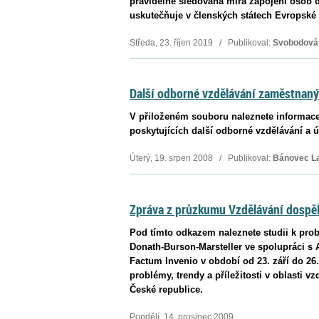
pravidelně sledována míra zapojení osob d
uskutečňuje v členských státech Evropské u
Středa, 23. říjen 2019 / Publikoval:
Svobodová
Další odborné vzdělávání zaměstnan
V přiloženém souboru naleznete informace 
poskytujících další odborné vzdělávání a 
Úterý, 19. srpen 2008 / Publikoval:
Bánovec La
Zpráva z průzkumu Vzdělávání dospě
Pod tímto odkazem naleznete studii k pro
Donath-Burson-Marsteller ve spolupráci s 
Factum Invenio v období od 23. září do 26.
problémy, trendy a příležitosti v oblasti 
České republice.
Pondělí, 14. prosinec 2009