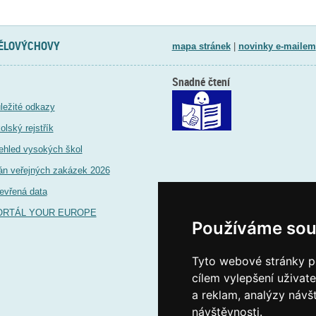
TĚLOVÝCHOVY
mapa stránek
|
novinky e-mailem
Snadné čtení
ležité odkazy
olský rejstřík
ehled vysokých škol
án veřejných zakázek 2026
evřená data
ORTÁL YOUR EUROPE
Používáme sou
Tyto webové stránky po
cílem vylepšení uživat
a reklam, analýzy návš
návštěvnosti.