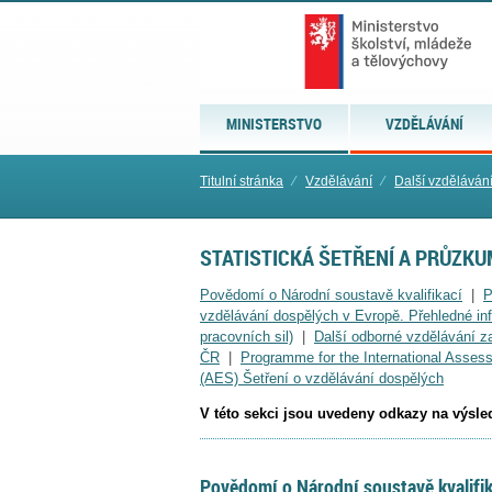
MINISTERSTVO
VZDĚLÁVÁNÍ
Titulní stránka
⁄
Vzdělávání
⁄
Další vzděláván
STATISTICKÁ ŠETŘENÍ A PRŮZKU
Povědomí o Národní soustavě kvalifikací
|
P
vzdělávání dospělých v Evropě. Přehledné inf
pracovních sil)
|
Další odborné vzdělávání 
ČR
|
Programme for the International Asse
(AES) Šetření o vzdělávání dospělých
V této sekci jsou uvedeny odkazy na výsledk
Povědomí o Národní soustavě kvalifik