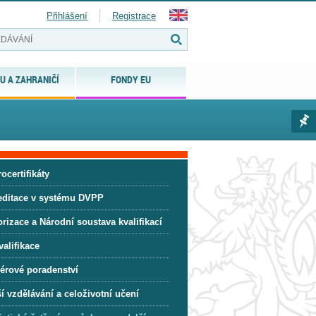
Přihlášení
Registrace
U A ZAHRANIČÍ
FONDY EU
ocertifikáty
editace v systému DVPP
rizace a Národní soustava kvalifikací
alifikace
iérové poradenství
í vzdělávání a celoživotní učení