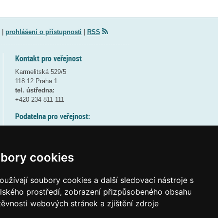
|
prohlášení o přístupnosti
|
RSS
Kontakt pro veřejnost
Karmelitská 529/5
118 12 Praha 1
tel. ústředna:
+420 234 811 111
Podatelna pro veřejnost:
pondělí a středa - 7:30-17:00
úterý a čtvrtek - 7:30-15:30
pátek - 7:30-14:00
bory cookies
8:30 - 9:30 - bezpečnostní přestávka
(více informací
ZDE
)
užívají soubory cookies a další sledovací nástroje s
elského prostředí, zobrazení přizpůsobeného obsahu
Elektronická podatelna:
těvnosti webových stránek a zjištění zdroje
posta@msmt.gov.cz