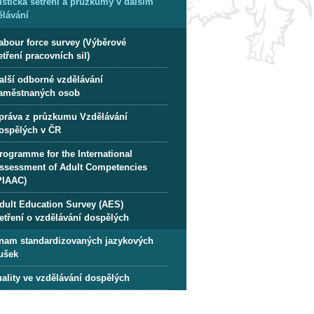
tistická šetření a průzkumy v dalším
ělávání
abour force survey (Výběrové
etření pracovních sil)
alší odborné vzdělávání
aměstnaných osob
práva z průzkumu Vzdělávání
ospělých v ČR
rogramme for the International
ssessment of Adult Competencies
PIAAC)
dult Education Survey (AES)
etření o vzdělávání dospělých
nam standardizovaných jazykových
ušek
uality ve vzdělávání dospělých