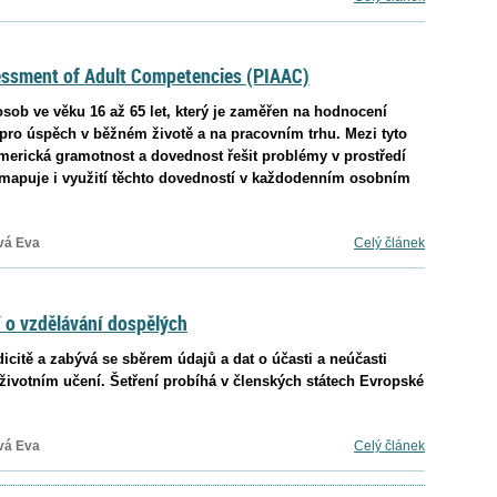
essment of Adult Competencies (PIAAC)
ob ve věku 16 až 65 let, který je zaměřen na hodnocení
pro úspěch v běžném životě a na pracovním trhu. Mezi tyto
merická gramotnost a dovednost řešit problémy v prostředí
mapuje i využití těchto dovedností v každodenním osobním
vá Eva
Celý článek
 o vzdělávání dospělých
dicitě a zabývá se sběrem údajů a dat o účasti a neúčasti
oživotním učení. Šetření probíhá v členských státech Evropské
vá Eva
Celý článek