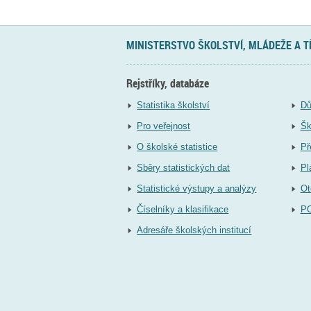
MINISTERSTVO ŠKOLSTVÍ, MLÁDEŽE A 
Rejstříky, databáze
Statistika školství
Dů
Pro veřejnost
Šk
O školské statistice
Př
Sběry statistických dat
Pl
Statistické výstupy a analýzy
Ot
Číselníky a klasifikace
P
Adresáře školských institucí