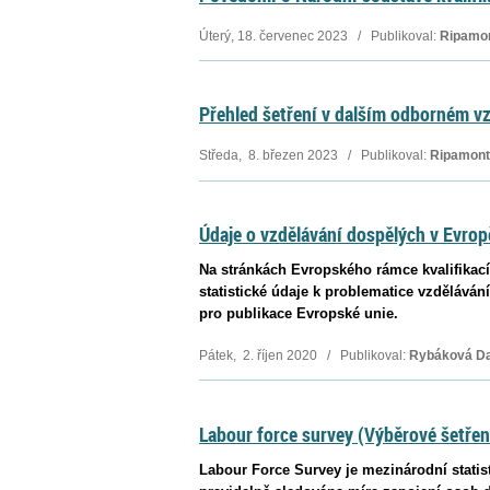
Úterý, 18. červenec 2023 / Publikoval:
Ripamon
Přehled šetření v dalším odborném vz
Středa, 8. březen 2023 / Publikoval:
Ripamonti
Údaje o vzdělávání dospělých v Evrop
Na stránkách Evropského rámce kvalifikací
statistické údaje k problematice vzdělává
pro publikace Evropské unie.
Pátek, 2. říjen 2020 / Publikoval:
Rybáková Da
Labour force survey (Výběrové šetření
Labour Force Survey je mezinárodní statisti