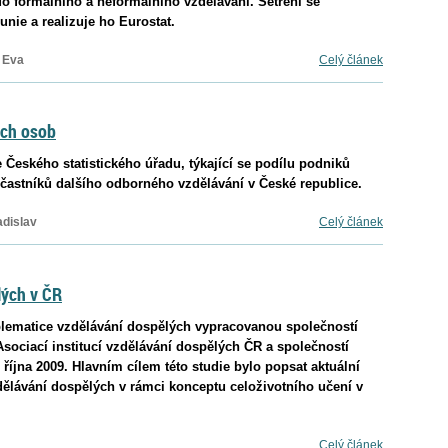
o formálního a neformálního vzdělávání. Šetření se
nie a realizuje ho Eurostat.
 Eva
Celý článek
ých osob
Českého statistického úřadu, týkající se podílu podniků
účastníků dalšího odborného vzdělávání v České republice.
dislav
Celý článek
lých v ČR
blematice vzdělávání dospělých vypracovanou společností
Asociací institucí vzdělávání dospělých ČR a společností
 října 2009. Hlavním cílem této studie bylo popsat aktuální
vzdělávání dospělých v rámci konceptu celoživotního učení v
Celý článek