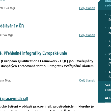
Sta
vzd
ti Eva Mgr.
Celý článek
L
š
dělávání v ČR
D
z
 Eva Mgr.
Celý článek
Z
d
ě. Přehledné infografiky Evropské unie
P
A
 (European Qualifications Framework - EQF) jsou zveřejněny
(
ní dospělých zpracované formou infografik zveřejněné Úřadem
A
Š
na Mgr.
Celý článek
Sez
zko
 pracovních sil)
Akt
cké šetření v oblasti pracovní sil, prostřednictvím kterého je