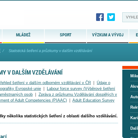
MLÁDEŽ
SPORT
VÝZKUM A VÝVOJ
E
í
⁄
Statistická šetření a průzkumy v dalším vzdělávání
MY V DALŠÍM VZDĚLÁVÁNÍ
Mikr
řehled šetření v dalším odborném vzdělávání v ČR
|
Údaje o
Akr
ografiky Evropské unie
|
Labour force survey (Výběrové šetření
zaměstnaných osob
|
Zpráva z průzkumu Vzdělávání dospělých v
Auto
ssment of Adult Competencies (PIAAC)
|
Adult Education Survey
Rekv
y několika statistických šetření z oblasti dalšího vzdělávání.
Kar
Dalš
ací