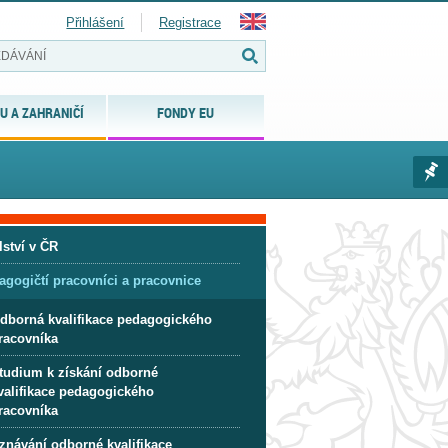
Přihlášení
Registrace
U A ZAHRANIČÍ
FONDY EU
lství v ČR
agogičtí pracovníci a pracovnice
dborná kvalifikace pedagogického
racovníka
tudium k získání odborné
valifikace pedagogického
racovníka
znávání odborné kvalifikace