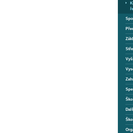
K
ř
Spo
Pře
Zák
Stř
Vyš
Vys
Zah
Spec
Ško
Dalš
Škol
Org