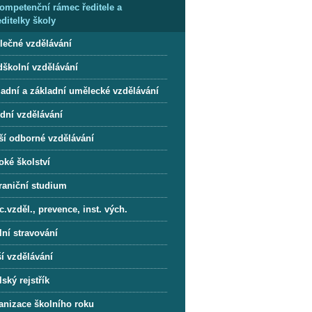
ompetenční rámec ředitele a
editelky školy
lečné vzdělávání
dškolní vzdělávání
ladní a základní umělecké vzdělávání
ední vzdělávání
ší odborné vzdělávání
oké školství
raniční studium
.vzděl., prevence, inst. vých.
lní stravování
í vzdělávání
ský rejstřík
anizace školního roku