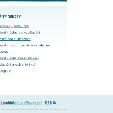
ŽITÉ ODKAZY
etodický portál RVP
árodní ústav pro vzdělávání
eská školní inspekce
árodní institut pro další vzdělávání
ermat
árodní soustava kvalifikací
platnění absolventů škol
uropass
|
prohlášení o přístupnosti
|
RSS