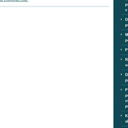
p
v
D
p
M
p
P
R
u
D
p
P
p
z
p
K
a