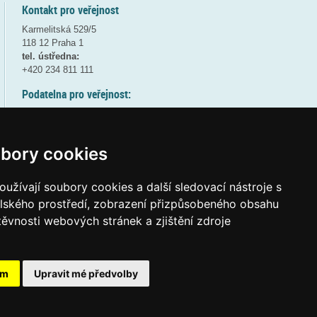
Kontakt pro veřejnost
Karmelitská 529/5
118 12 Praha 1
tel. ústředna:
+420 234 811 111
Podatelna pro veřejnost:
pondělí a středa - 7:30-17:00
úterý a čtvrtek - 7:30-15:30
pátek - 7:30-14:00
bory cookies
8:30 - 9:30 - bezpečnostní přestávka
(více informací
ZDE
)
užívají soubory cookies a další sledovací nástroje s
elského prostředí, zobrazení přizpůsobeného obsahu
Elektronická podatelna:
těvnosti webových stránek a zjištění zdroje
posta@msmt.gov.cz
ID datové schránky:
vidaawt
ám
Upravit mé předvolby
Tvorba webových stránek a aplikací