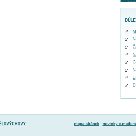
DŮLE
M
N
Č
N
C
N
U
E
TĚLOVÝCHOVY
mapa stránek
|
novinky e-mailem