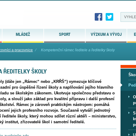
MLÁDEŽ
SPORT
VÝZKUM A VÝVOJ
E
covníci a pracovnice
⁄
Kompetenční rámec ředitele a ředitelky školy
A ŘEDITELKY ŠKOLY
Ško
koly (dále jen „Rámec“ nebo „KRŘŠ“) vymezuje klíčové
Ped
ásadní pro úspěšné řízení školy a naplňování jejího hlavního
ouladu se školským zákonem. Ukotvuje společnou představu o
O
ly, a slouží jako základ pro kvalitní přípravu i další profesní
p
 školství. Rámec je zároveň praktickým nástrojem: pomáhá
nocení jejich profesního rozvoje. Současně vytváří jednotný
S
 ředitele školy, který mohou sdílet různí aktéři – ministerstvo,
k
institut, zřizovatelé škol i samotní ředitelé.
p
U
je zveřejněn zde.