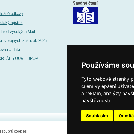
Snadné čtení
ležité odkazy
olský rejstřík
ehled vysokých škol
án veřejných zakázek 2026
evřená data
ORTÁL YOUR EUROPE
Používáme sou
Tyto webové stránky po
cílem vylepšení uživat
a reklam, analýzy návš
návštěvnosti.
Souhlasím
Odmít
í soubrů cookies