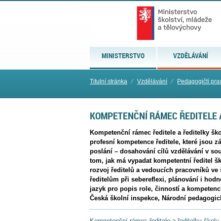
MINISTERSTVO
VZDĚLÁVÁNÍ
Titulní stránka
⁄
Vzdělávání
⁄
Pedagogičtí pra
KOMPETENČNÍ RÁMEC ŘEDITELE 
Kompetenční rámec ředitele a ředitelky š
profesní kompetence ředitele, které jsou z
poslání – dosahování cílů vzdělávání v s
tom, jak má vypadat kompetentní ředitel ško
rozvoj ředitelů a vedoucích pracovníků ve
ředitelům při sebereflexi, plánování i hod
jazyk pro popis role, činností a kompetencí
Česká školní inspekce, Národní pedagogický 
Kompetenční rámec ředitele a ředitelky školy 