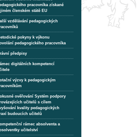
edagogického pracovníka získané
 jiném členském státě EU
alší vzdělávání pedagogických
racovníků
etodické pokyny k výkonu
ovolání pedagogického pracovníka
rávní předpisy
ámec digitálních kompetencí
čitele
otační výzvy k pedagogickým
racovníkům
okusné ověřování Systém podpory
rovázejících učitelů s cílem
vyšování kvality pedagogických
raxí budoucích učitelů
ompetenční rámec absolventa a
bsolventky učitelství