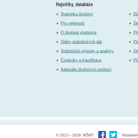
Rejstříky, databáze
Statistika školství
Dů
Pro veřejnost
Šk
O školské statistice
Př
Sběry statistických dat
Pl
Statistické výstupy a analýzy
Ot
Číselníky a klasifikace
P
Adresáře školských institucí
© 2013 – 2026 MŠMT
Nastaven