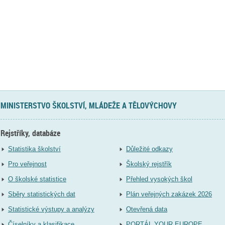
MINISTERSTVO ŠKOLSTVÍ, MLÁDEŽE A TĚLOVÝCHOVY
Rejstříky, databáze
Statistika školství
Důležité odkazy
Pro veřejnost
Školský rejstřík
O školské statistice
Přehled vysokých škol
Sběry statistických dat
Plán veřejných zakázek 2026
Statistické výstupy a analýzy
Otevřená data
Číselníky a klasifikace
PORTÁL YOUR EUROPE