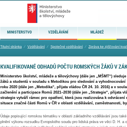
MINISTERSTVO
VZDĚLÁVÁNÍ
MLÁDEŽ
Titulní stránka
⁄
Vzdělávání
⁄
Společné vzdělávání
⁄
Zpráva ke zjišťování kval
KVALIFIKOVANÉ ODHADŮ POČTU ROMSKÝCH ŽÁKŮ V ZÁ
Ministerstvo školství, mládeže a tělovýchovy (dále jen „MŠMT“) sleduj
žáků a studentů v souladu s Metodikou pro sledování a vyhodnocování 
roku 2020 (dále jen „Metodika“, přijata vládou ČR 24. 10. 2016) a v soula
začlenění a participace Romů 2021–2030 (dále jen „Strategie“, přijata vl
strategie vytváří rámec pro opatření, která jsou realizována k odvrácení 
situace značné části Romů v ČR v oblasti vzdělávání, zaměstnanosti, byd
Údaje popisující romskou tématiku v oblasti základního vzdělávání jsou tak
plnění výkonu rozsudku Evropského soudu pro lidská práva ve věci D. H. a o