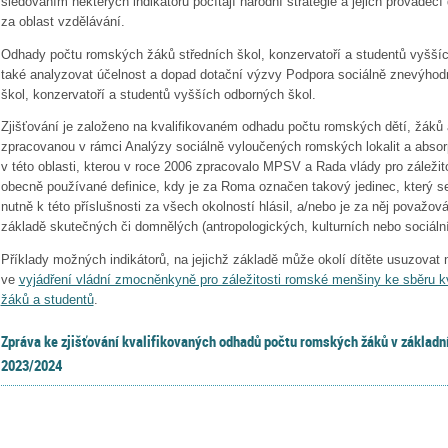
sledováním některých indikátorů počítají národní strategie a jejich provád
za oblast vzdělávání.
Odhady počtu romských žáků středních škol, konzervatoří a studentů vyš
také analyzovat účelnost a dopad dotační výzvy Podpora sociálně znevýho
škol, konzervatoří a studentů vyšších odborných škol.
Zjišťování je založeno na kvalifikovaném odhadu počtu romských dětí, žáků 
zpracovanou v rámci Analýzy sociálně vyloučených romských lokalit a absor
v této oblasti, kterou v roce 2006 zpracovalo MPSV a Rada vlády pro záleži
obecně používané definice, kdy je za Roma označen takový jedinec, který s
nutně k této příslušnosti za všech okolností hlásil, a/nebo je za něj považ
základě skutečných či domnělých (antropologických, kulturních nebo sociální
Příklady možných indikátorů, na jejichž základě může okolí dítěte usuzovat 
ve
vyjádření vládní zmocněnkyně pro záležitosti romské menšiny ke sběru 
žáků a studentů
.
Zpráva ke zjišťování kvalifikovaných odhadů počtu romských žáků v základn
2023/2024