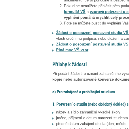
dokumentů. Je to pohodlné a bezpečné 
Pokud se nemůžete přihlásit přes poda
formulář VŠ
a
vzorové potvrzení o s
vyplnění pomáhá urychlit celý proce
Poté se můžete pustit do vyplnění Vaše
Žádost o posouzení postavení studia 
vlastnoručnímu podpisu, nebo uložení a zas
Žádost o posouzení postavení studia V
Plná moc VŠ vzor
Přílohy k žádosti
Při podání žádosti o uznání zahraničního vyso
kopie nebo autorizované konverze dokum
a) Pro zahájené a probíhající studium
1. Potvrzení o studiu (nebo obdobný doklad) s
název a sídlo zahraniční vysoké školy
jméno, příjmení a datum narození studenta
přesné datum zahájení studia (den, měsíc, 