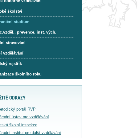
ší odborné vzdělávání
oké školství
raniční studium
.vzděl., prevence, inst. vých.
lní stravování
í vzdělávání
ský rejstřík
anizace školního roku
ŽITÉ ODKAZY
etodický portál RVP
árodní ústav pro vzdělávání
eská školní inspekce
árodní institut pro další vzdělávání