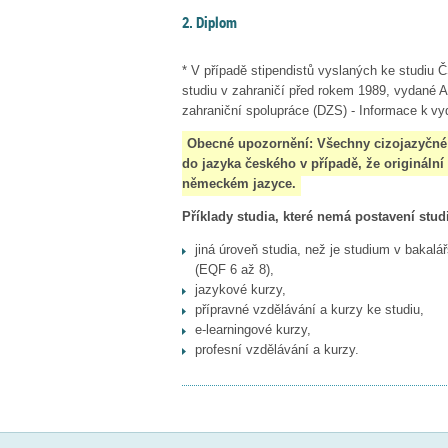
2. Diplom
* V případě stipendistů vyslaných ke studiu
studiu v zahraničí před rokem 1989, vydané 
zahraniční spolupráce (DZS)
- Informace k vy
Obecné upozornění: Všechny cizojazyčné
do jazyka českého v případě, že originál
německém jazyce.
Příklady studia, které nemá postavení stu
jiná úroveň studia, než je studium v baka
(EQF 6 až 8),
jazykové kurzy,
přípravné vzdělávání a kurzy ke studiu,
e-learningové kurzy,
profesní vzdělávání a kurzy.