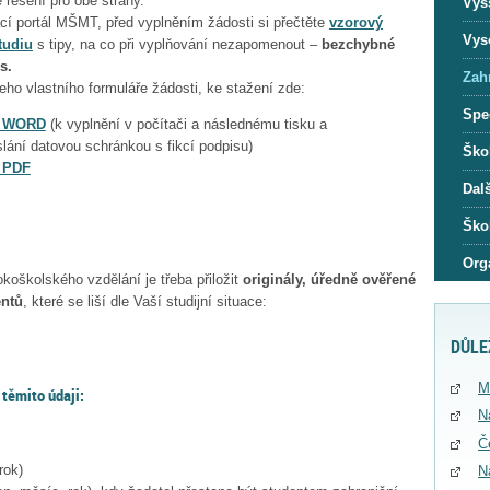
řešení pro obě strany.
Vyš
cí portál MŠMT, před vyplněním žádosti si přečtěte
vzorový
Vys
tudiu
s tipy, na co při vyplňování nezapomenout –
bezchybné
s.
Zah
ho vlastního formuláře žádosti, ke stažení zde:
Spec
VŠ WORD
(k vyplnění v počítači a následnému tisku a
lání datovou schránkou s fikcí podpisu)
Ško
Š PDF
Dalš
Škol
Org
koškolského vzdělání je třeba přiložit
originály, úředně ověřené
entů
, které se liší dle Vaší studijní situace:
DŮLE
M
 těmito údaji:
N
Č
rok)
N