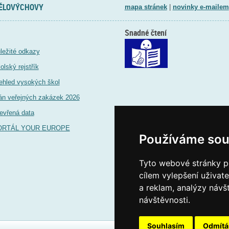
TĚLOVÝCHOVY
mapa stránek
|
novinky e-mailem
Snadné čtení
ležité odkazy
olský rejstřík
ehled vysokých škol
án veřejných zakázek 2026
evřená data
ORTÁL YOUR EUROPE
Používáme sou
Tyto webové stránky po
cílem vylepšení uživat
a reklam, analýzy návš
návštěvnosti.
Souhlasím
Odmít