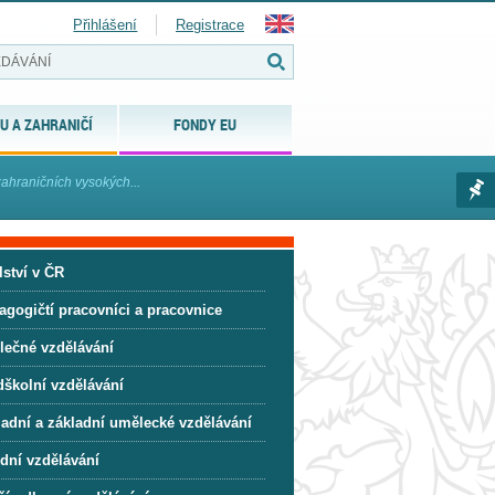
Přihlášení
Registrace
U A ZAHRANIČÍ
FONDY EU
ahraničních vysokých...
lství v ČR
agogičtí pracovníci a pracovnice
lečné vzdělávání
dškolní vzdělávání
ladní a základní umělecké vzdělávání
ední vzdělávání