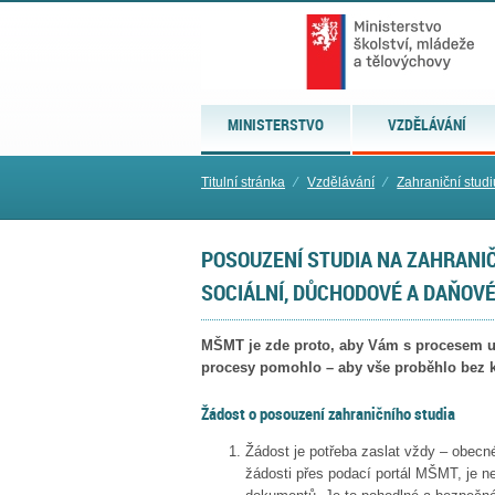
MINISTERSTVO
VZDĚLÁVÁNÍ
Titulní stránka
⁄
Vzdělávání
⁄
Zahraniční stud
POSOUZENÍ STUDIA NA ZAHRANI
SOCIÁLNÍ, DŮCHODOVÉ A DAŇOVÉ
MŠMT je zde proto, aby Vám s procesem u
procesy pomohlo – aby vše proběhlo bez 
Ž
ádost o posouzení
zahraničního studia
Žádost je potřeba zaslat vždy – obecn
žádosti přes podací portál MŠMT, je ne