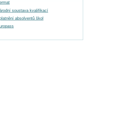
ermat
árodní soustava kvalifikací
platnění absolventů škol
uropass