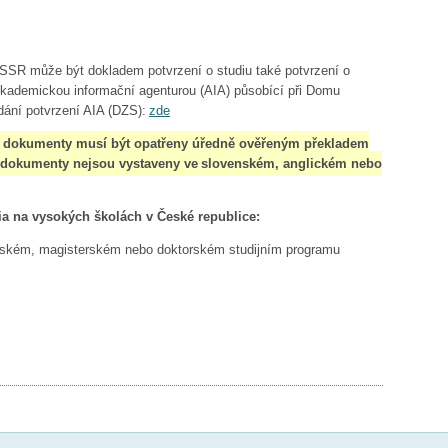
 ČSSR může být dokladem potvrzení o studiu také
potvrzení o
Akademickou informační
agenturou (AIA) působící při Domu
dání potvrzení AIA (DZS):
zde
 dokumenty musí být opatřeny úředně ověřeným překladem
ní dokumenty nejsou vystaveny ve slovenském, anglickém nebo
dia na vysokých školách v České republice:
lářském, magisterském nebo doktorském studijním programu