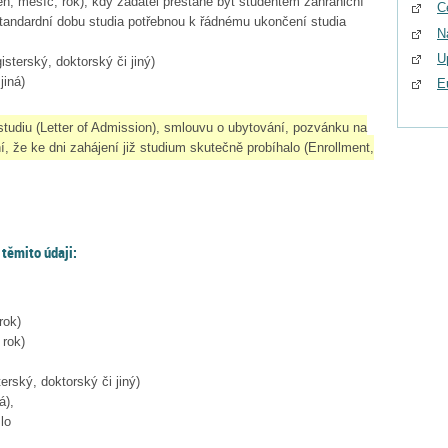
n, měsíc, rok), kdy žadatel přestane být studentem zahraniční
C
 standardní dobu studia potřebnou k řádnému ukončení studia
N
U
isterský, doktorský či jiný)
jiná)
E
 studiu (Letter of Admission), smlouvu o ubytování, pozvánku na
í, že ke dni zahájení již studium skutečně probíhalo (Enrollment,
 těmito údaji:
rok)
 rok)
erský, doktorský či jiný)
á),
lo