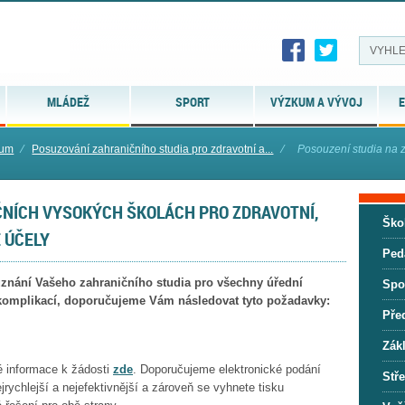
MLÁDEŽ
SPORT
VÝZKUM A VÝVOJ
E
ium
⁄
Posuzování zahraničního studia pro zdravotní a...
⁄
Posouzení studia na z
ČNÍCH VYSOKÝCH ŠKOLÁCH PRO ZDRAVOTNÍ,
Ško
 ÚČELY
Ped
znání Vašeho zahraničního studia pro všechny úřední
Spo
komplikací, doporučujeme Vám následovat tyto požadavky:
Pře
Zák
é informace k žádosti
zde
. Doporučujeme elektronické podání
Stř
jrychlejší a nejefektivnější a zároveň se vyhnete tisku