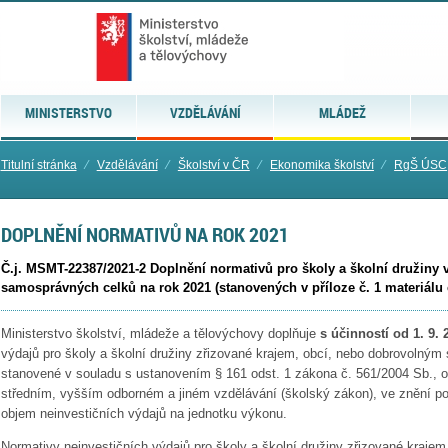
MINISTERSTVO
VZDĚLÁVÁNÍ
MLÁDEŽ
Titulní stránka
⁄
Vzdělávání
⁄
Školství v ČR
⁄
Ekonomika školství
⁄
RgŠ ÚSC
DOPLNĚNÍ NORMATIVŮ NA ROK 2021
Č.j. MSMT-22387/2021-2 Doplnění normativů pro školy a školní družiny 
samosprávných celků na rok 2021 (stanovených v příloze č. 1 materiálu 
Ministerstvo školství, mládeže a tělovýchovy doplňuje
s účinností od 1. 9. 
výdajů pro školy a školní družiny zřizované krajem, obcí, nebo dobrovolným
stanovené v souladu s ustanovením § 161 odst. 1 zákona č. 561/2004 Sb., o
středním, vyšším odborném a jiném vzdělávání (školský zákon), ve znění poz
objem neinvestičních výdajů na jednotku výkonu.
Normativy neinvestičních výdajů pro školy a školní družiny zřizované kraj