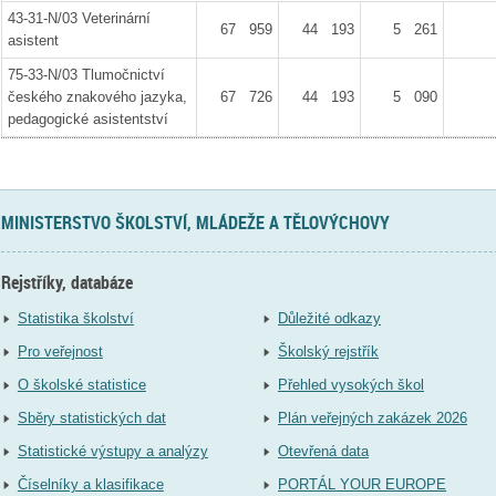
43-31-N/03 Veterinární
67 959
44 193
5 261
asistent
75-33-N/03 Tlumočnictví
českého znakového jazyka,
67 726
44 193
5 090
pedagogické asistentství
MINISTERSTVO ŠKOLSTVÍ, MLÁDEŽE A TĚLOVÝCHOVY
Rejstříky, databáze
Statistika školství
Důležité odkazy
Pro veřejnost
Školský rejstřík
O školské statistice
Přehled vysokých škol
Sběry statistických dat
Plán veřejných zakázek 2026
Statistické výstupy a analýzy
Otevřená data
Číselníky a klasifikace
PORTÁL YOUR EUROPE