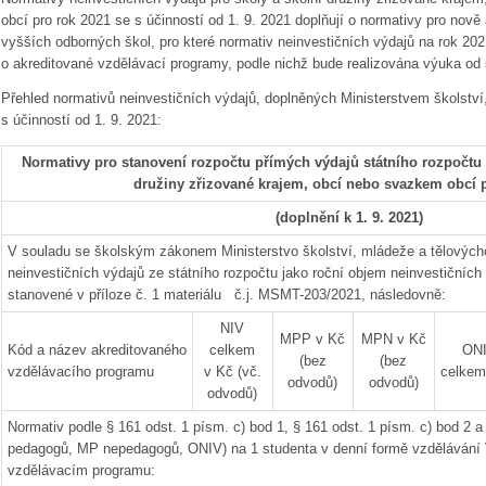
obcí pro rok 2021 se s účinností od 1. 9. 2021 doplňují o normativy pro nov
vyšších odborných škol, pro které normativ neinvestičních výdajů na rok 20
o akreditované vzdělávací programy, podle nichž bude realizována výuka od 
Přehled normativů neinvestičních výdajů, doplněných Ministerstvem školstv
s účinností od 1. 9. 2021:
Normativy pro stanovení rozpočtu přímých výdajů státního rozpočtu p
družiny zřizované krajem, obcí nebo svazkem obcí 
(doplnění k 1. 9. 2021)
V souladu se školským zákonem Ministerstvo školství, mládeže a tělových
neinvestičních výdajů ze státního rozpočtu jako roční objem neinvestičních
stanovené v příloze č. 1 materiálu č.j. MSMT-203/2021, následovně:
NIV
MPP v Kč
MPN v Kč
Kód a název akreditovaného
celkem
ON
(bez
(bez
vzdělávacího programu
v Kč (vč.
celkem
odvodů)
odvodů)
odvodů)
Normativ podle § 161 odst. 1 písm. c) bod 1, § 161 odst. 1 písm. c) bod 2 a
pedagogů, MP nepedagogů, ONIV) na 1 studenta v denní formě vzdělávání
vzdělávacím programu: