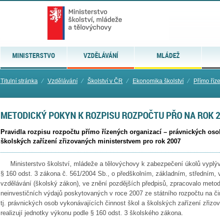
MINISTERSTVO
VZDĚLÁVÁNÍ
MLÁDEŽ
Titulní stránka
⁄
Vzdělávání
⁄
Školství v ČR
⁄
Ekonomika školství
⁄
Přímo říz
METODICKÝ POKYN K ROZPISU ROZPOČTU PŘO NA ROK 
Pravidla rozpisu rozpočtu přímo řízených organizací – právnických oso
školských zařízení zřizovaných ministerstvem pro rok 2007
Ministerstvo školství, mládeže a tělovýchovy k zabezpečení úkolů vyplýva
§ 160 odst. 3 zákona č. 561/2004 Sb., o předškolním, základním, středním,
vzdělávání (školský zákon), ve znění pozdějších předpisů, zpracovalo metod
neinvestičních výdajů poskytovaných v roce 2007 ze státního rozpočtu na či
tj. právnických osob vykonávajících činnost škol a školských zařízení zřizo
realizují jednotky výkonu podle § 160 odst. 3 školského zákona.