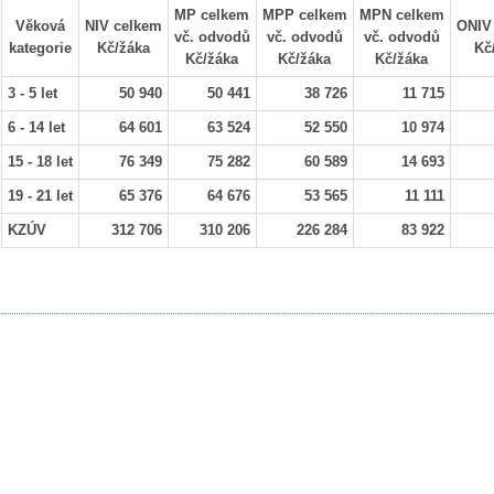
MP celkem
MPP celkem
MPN celkem
Věková
NIV celkem
ONIV
vč. odvodů
vč. odvodů
vč. odvodů
kategorie
Kč/žáka
Kč
Kč/žáka
Kč/žáka
Kč/žáka
3 - 5 let
50 940
50 441
38 726
11 715
6 - 14 let
64 601
63 524
52 550
10 974
15 - 18 let
76 349
75 282
60 589
14 693
19 - 21 let
65 376
64 676
53 565
11 111
KZÚV
312 706
310 206
226 284
83 922