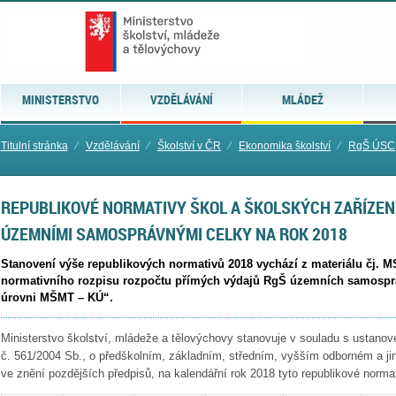
MINISTERSTVO
VZDĚLÁVÁNÍ
MLÁDEŽ
Titulní stránka
⁄
Vzdělávání
⁄
Školství v ČR
⁄
Ekonomika školství
⁄
RgŠ ÚSC
REPUBLIKOVÉ NORMATIVY ŠKOL A ŠKOLSKÝCH ZAŘÍZEN
ÚZEMNÍMI SAMOSPRÁVNÝMI CELKY NA ROK 2018
Stanovení výše republikových normativů 2018 vychází z materiálu čj. 
normativního rozpisu rozpočtu přímých výdajů RgŠ územních samosprá
úrovni MŠMT – KÚ“.
Ministerstvo školství, mládeže a tělovýchovy stanovuje v souladu s ustano
č. 561/2004 Sb., o předškolním, základním, středním, vyšším odborném a ji
ve znění pozdějších předpisů, na kalendářní rok 2018 tyto republikové normat