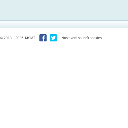
© 2013 – 2026 MŠMT
Nastavení soubrů cookies