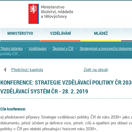
MINISTERSTVO
VZDĚLÁVÁNÍ
MLÁDEŽ
Titulní stránka
⁄
Vzdělávání
⁄
Školství v ČR
⁄
Strategické a koncepční dokume
politiky ČR...
Předchozí kapitola
Zpět na obsah
KONFERENCE: STRATEGIE VZDĚLÁVACÍ POLITIKY ČR 2030
VZDĚLÁVACÍ SYSTÉM ČR - 28. 2. 2019
Cíle konference:
a) představení přípravy Strategie vzdělávací politiky ČR do roku 2030+ jako 
dokumentu, jehož účelem je definice vize, priorit, cílů a opatření pro oblast
politiky v ČR pro období přesahující horizont roku 2030+,