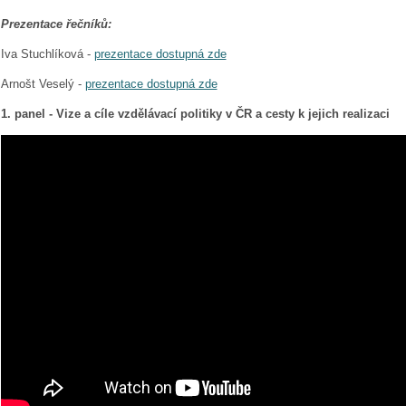
Prezentace řečníků:
Iva Stuchlíková -
prezentace dostupná zde
Arnošt Veselý -
prezentace dostupná zde
1. panel - Vize a cíle vzdělávací politiky v ČR a cesty k jejich realizaci