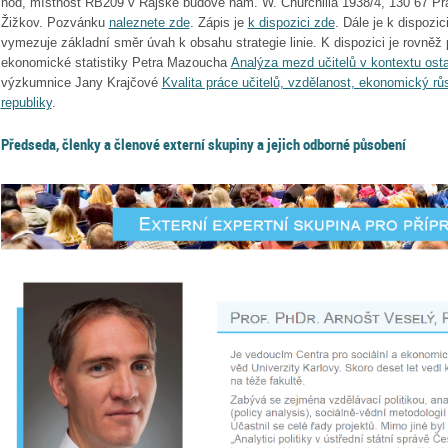
hod, místnost RB209 v Rajské budově nám. W. Churchilla 1938/4, 130 67 Pr
Žižkov. Pozvánku
naleznete zde
. Zápis je
k dispozici zde
. Dále je k dispozic
vymezuje základní směr úvah k obsahu strategie linie. K dispozici je rovně
ekonomické statistiky Petra Mazoucha
Analýza mezd učitelů v kontextu osta
výzkumnice Jany Krajčové
Kvalita práce učitelů, vzdělanost, ekonomický rů
republiky
.
Předseda, členky a členové externí skupiny a jejich odborné působení