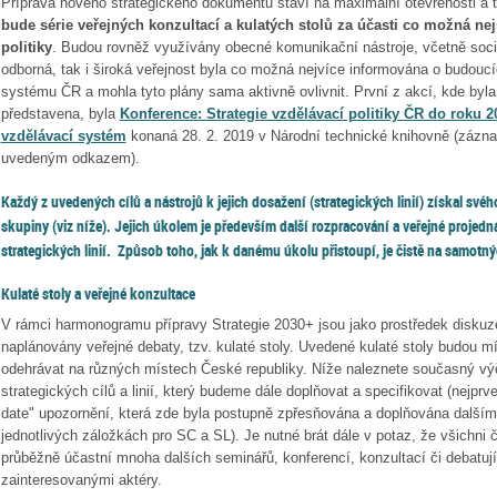
Příprava nového strategického dokumentu staví na maximální otevřenosti a t
bude série veřejných konzultací a kulatých stolů za účasti co možná nej
politiky
. Budou rovněž využívány obecné komunikační nástroje, včetně sociál
odborná, tak i široká veřejnost byla co možná nejvíce informována o budoucí
systému ČR a mohla tyto plány sama aktivně ovlivnit. První z akcí, kde byla 
představena, byla
Konference: Strategie vzdělávací politiky ČR do roku 2
vzdělávací systém
konaná 28. 2. 2019 v Národní technické knihovně (zázna
uvedeným odkazem).
Každý z uvedených cílů a nástrojů k jejich dosažení (strategických linií) získal svéh
skupiny (viz níže). Jejich úkolem je především další rozpracování a veřejné projed
strategických linií. Způsob toho, jak k danému úkolu přistoupí, je čistě na samotnýc
Kulaté stoly a veřejné konzultace
V rámci harmonogramu přípravy Strategie 2030+ jsou jako prostředek diskuz
naplánovány veřejné debaty, tzv. kulaté stoly. Uvedené kulaté stoly budou m
odehrávat na různých místech České republiky. Níže naleznete současný výče
strategických cílů a linií, který budeme dále doplňovat a specifikovat (nejprv
date" upozornění, která zde byla postupně zpřesňována a doplňována dalšími
jednotlivých záložkách pro SC a SL). Je nutné brát dále v potaz, že všichni 
průběžně účastní mnoha dalších seminářů, konferencí, konzultací či debatují
zainteresovanými aktéry.