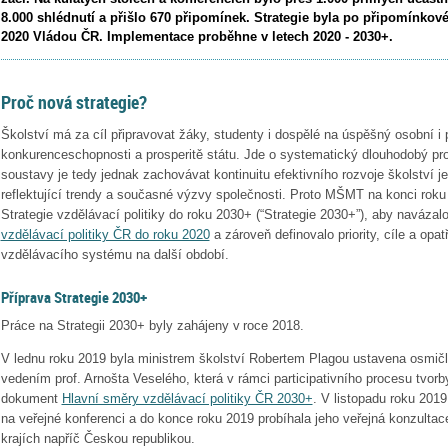
8.000 shlédnutí a přišlo 670 připomínek. Strategie byla po připomínkové
2020 Vládou ČR. Implementace proběhne v letech 2020 - 2030+.
Proč nová strategie?
Školství má za cíl připravovat žáky, studenty i dospělé na úspěšný osobní i p
konkurenceschopnosti a prosperitě státu. Jde o systematický dlouhodobý pro
soustavy je tedy jednak zachovávat kontinuitu efektivního rozvoje školství 
reflektující trendy a současné výzvy společnosti. Proto MŠMT na konci roku 
Strategie vzdělávací politiky do roku 2030+ (“Strategie 2030+”), aby navázal
vzdělávací politiky ČR do roku 2020
a zároveň definovalo priority, cíle a opat
vzdělávacího systému na další období.
Příprava Strategie 2030+
Práce na Strategii 2030+ byly zahájeny v roce 2018.
V lednu roku 2019 byla ministrem školství Robertem Plagou ustavena osmičl
vedením prof. Arnošta Veselého, která v rámci participativního procesu tvorby
dokument
Hlavní směry vzdělávací politiky ČR 2030+
. V listopadu roku 201
na veřejné konferenci a do konce roku 2019 probíhala jeho veřejná konzultace
krajích napříč Českou republikou.