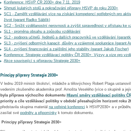
Konference: HSVP ČR 2030+ dne 7.11. 2019
Shrnutí kulatých stolů a pokračování přípravy HSVP do roku 2030+
SC1 - Zaměřit vzdělávání více na získání kompetencí potřebných pro aktiv
život (garant Radko Sáblík)
SC2 - Snížit vzdělanostní nerovnosti a zvýšit spravedlnost v přístupu ke v
SL1 - proměna obsahu a způsobu vzdělávání
SL2 - podpora učitelů, ředitelů a dalších pracovníků ve vzdělávání (garant
SL3 - zvýšení odborných kapacit, důvěry a vzájemné spolupráce (garant A
SL4 - zvýšení financování a zajištění jeho stability (garant Jakub Fischer)
Konference: Strategie vzdělávací politiky ČR 2030+: Výzvy a vize pro vzd
Akce související s přípravou Strategie 2030+
Principy přípravy Strategie 2030+
V lednu 2019 ministr školství, mládeže a tělovýchovy Robert Plaga ustanovi
vedením zkušeného akademika prof. Arnošta Veselého (více o skupině a její
byla příprava výchozího dokumentu
Hlavní směry vzdělávací politiky Č
priority a cíle vzdělávací politiky v období přesahujícím horizont roku 2
představila skupina materiál
na veřejné konferenci
k HSVP2030+ a v průběhu 
zasílat své
podněty a připomínky
k tomuto dokumentu.
Principy přípravy Strategie 2030
+