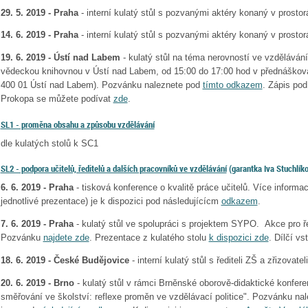
29. 5. 2019 - Praha
- interní kulatý stůl s pozvanými aktéry konaný v prost
14. 6. 2019 - Praha
- interní kulatý stůl s pozvanými aktéry konaný v prost
19. 6. 2019 - Ústí nad Labem
- kulatý stůl na téma nerovností ve vzdělává
vědeckou knihovnou v Ústí nad Labem, od 15:00 do 17:00 hod v přednášková
400 01 Ústí nad Labem). Pozvánku naleznete pod
tímto odkazem
. Zápis po
Prokopa se můžete podívat
zde
.
SL1 - proměna obsahu a způsobu vzdělávání
dle kulatých stolů k SC1
SL2 - podpora učitelů, ředitelů a dalších pracovníků ve vzdělávání
(garantka Iva Stuchlík
6. 6. 2019 - Praha
- tisková konference o kvalitě práce učitelů. Více inform
jednotlivé prezentace) je k dispozici pod následujícícm
odkazem
.
7. 6. 2019 - Praha
- kulatý stůl ve spolupráci s projektem SYPO. Akce pro 
Pozvánku
najdete zde
. Prezentace z kulatého stolu
k dispozici zde
. Dílčí v
18. 6. 2019
- České Budějovice
- interní kulatý stůl s řediteli ZŠ a zřizovateli
20. 6. 2019 - Brno
- kulatý stůl v rámci Brněnské oborově-didaktické konfe
směřování ve školství: reflexe proměn ve vzdělávací politice". Pozvánku na