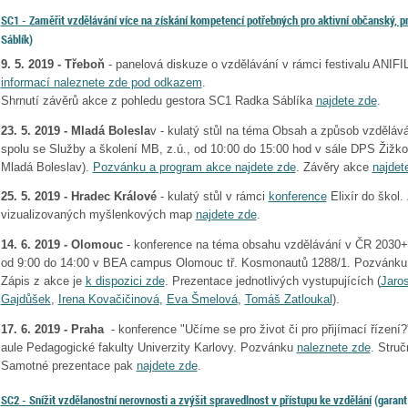
SC1 - Zaměřit vzdělávání více na získání kompetencí potřebných pro aktivní občanský, pro
Sáblík)
9. 5. 2019 - Třeboň
- panelová diskuze o vzdělávání v rámci festivalu ANIF
informací naleznete zde pod odkazem
.
Shrnutí závěrů akce z pohledu gestora SC1 Radka Sáblíka
najdete zde
.
23. 5. 2019 - Mladá Bolesla
v - kulatý stůl na téma Obsah a způsob vzdělává
spolu se Služby a školení MB, z.ú., od 10:00 do 15:00 hod v sále DPS Žižk
Mladá Boleslav).
Pozvánku a program akce najdete zde
. Závěry akce
najdet
25. 5. 2019 - Hradec Králové
- kulatý stůl v rámci
konference
Elixír do škol
vizualizovaných myšlenkových map
najdete zde
.
14. 6. 2019 - Olomouc
- konference na téma obsahu vzdělávání v ČR 2030+
od 9:00 do 14:00 v BEA campus Olomouc tř. Kosmonautů 1288/1. Pozvánku
Zápis z akce je
k dispozici zde
. Prezentace jednotlivých vystupujících (
Jaros
Gajdůšek
,
Irena Kovačičinová
,
Eva Šmelová
,
Tomáš Zatloukal
).
17. 6. 2019 - Praha
- konference "Učíme se pro život či pro přijímací řízení?
aule Pedagogické fakulty Univerzity Karlovy. Pozvánku
naleznete zde
. Struč
Samotné prezentace pak
najdete zde
.
SC2 - Snížit vzdělanostní nerovnosti a zvýšit spravedlnost v přístupu ke vzdělání
(garant