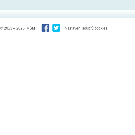
© 2013 – 2026 MŠMT
Nastavení soubrů cookies