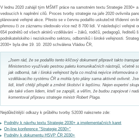
V lednu 2020 zahájil tým MŠMT práce na samotném textu Strategie 2030+ a 
vedoucích k naplnění cílů. Proces tvorby strategie na jaře 2020 ovlivnila pa
plánované veřejné akce. Přesto se v červnu podařilo uskutečnit třídenní on-l
přenosu či ze záznamu sledovalo více než 8 700 lidí. V následující veřejné 
654 podnětů od všech aktérů vzdělávání – žáků, rodičů, pedagogů, ředitelů š
podnikatelského i neziskového sektoru, odborníků i široké veřejnosti. Strateg
2030+ byla dne 19. 10. 2020 schválena Vládou ČR,
„Jsem rád, že se podařilo tento klíčový dokument připravit takto transpa
Ministerstvo využívalo pestrou paletu komunikačních nástrojů, včetně so
jak odborná, tak i široká veřejnost byla co možná nejvíce informována o
vzdělávacího systému ČR a mohla tyto plány sama aktivně ovlivnit. Jsem
lidí, kteří chtějí přispět a změnit školství k lepšímu. Nejen expertní sku
ale také všem lidem, kteří se zapojili, a věřím, že budou zapojovat i nadá
komentoval přípravu strategie ministr Robert Plaga.
Nejdůležitější odkazy k průběhu tvorby S2030 naleznete zde:
Podněty k návrhu textu Strategie 2030+ a implementačních karet
On-line konference "Strategie 2030+"
Podněty k dokumentu HSVP ČR 2030+