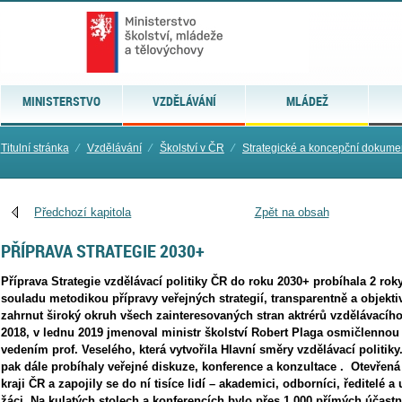
MINISTERSTVO
VZDĚLÁVÁNÍ
MLÁDEŽ
Titulní stránka
⁄
Vzdělávání
⁄
Školství v ČR
⁄
Strategické a koncepční dokume
Předchozí kapitola
Zpět na obsah
PŘÍPRAVA STRATEGIE 2030+
Příprava Strategie vzdělávací politiky ČR do roku 2030+ probíhala 2 roky
souladu metodikou přípravy veřejných strategií, transparentně a objektiv
zahrnut široký okruh všech zainteresovaných stran aktrérů vzdělávacího
2018, v lednu 2019 jmenoval ministr školství Robert Plaga osmičlennou
vedením prof. Veselého, která vytvořila Hlavní směry vzdělávací politik
pak dále probíhaly veřejné diskuze, konference a konzultace . Otevřená
kraji ČR a zapojily se do ní tisíce lidí – akademici, odborníci, ředitelé a u
žáci. Na kulatých stolech a konferencích bylo přes 1.000 přímých účastn