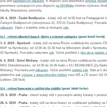
jsou pod
následujícím odkazem
. K dispozici jsou prezentace
Arnošta Veselé
prezentace vystupujících jsou dispozici
na DiViWebu
Institutu výzkumu škol
fakulty Masarykovy univerzity.
24. 6. 2019 - České Budějovice
- kulatý stůl od 14:00 hod na Pedagogické fa
Českých Budějovicích (Jeronýmova 10, 370 01 České Budějovice). Pozvánk
odkazem
. Zápis z kulatého stolu je dostupný
zde.
SL3 - zvýšení odborných kapacit, důvěry a vzájemné spolupráce
(garant Arnošt Veselý)
3. 6. 2019 - Nymburk
- kulatý stůl na téma Řízení vzdělávacího systému ČR
MAP na Nymbursku, od 13:00 do 15:30 hod na Městském úřadě v Nymburku
02 Nymburk). Pozvánku naleznete
zde
. Výčet postřehů z
této akce najdete 
6. 6. 2019 - Dolní Břežany
- kulatý stůl na téma Řízení vzdělávacího syst
MAS Dolnobřežansko, od 14:00 do 16:45 hodin v ELI BEAMLINES (Za Radnic
Břežany). Pozvánka pod
odkazem
. Výčet postřehů
najdete zde
. Dále je k di
především pak
výstupy z dotazníkového šetření
mezi MŠ a ZŠ území SO OR
(celkem 138 škol).
SL4 - zvýšení financování a zajištění jeho stability
(garant Jakub Fischer)
19. 6. 2019 - Praha
- interní kulatý stůl s pozvanými aktéry konaný v prosto
26. 6. 2019
-
Praha
- kulatý stůl na téma financí ve vzdělávání pořádáný na