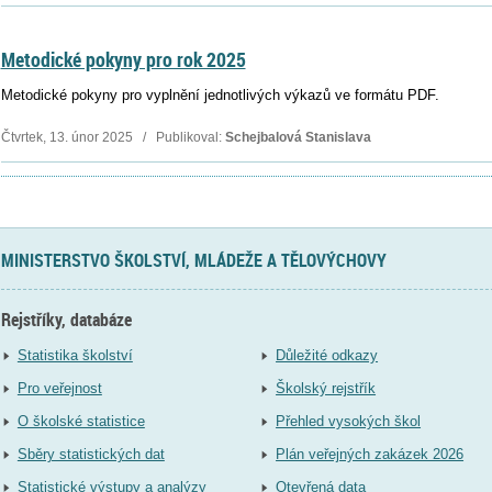
Metodické pokyny pro rok 2025
Metodické pokyny pro vyplnění jednotlivých výkazů ve formátu PDF.
Čtvrtek, 13. únor 2025 / Publikoval:
Schejbalová Stanislava
MINISTERSTVO ŠKOLSTVÍ, MLÁDEŽE A TĚLOVÝCHOVY
Rejstříky, databáze
Statistika školství
Důležité odkazy
Pro veřejnost
Školský rejstřík
O školské statistice
Přehled vysokých škol
Sběry statistických dat
Plán veřejných zakázek 2026
Statistické výstupy a analýzy
Otevřená data