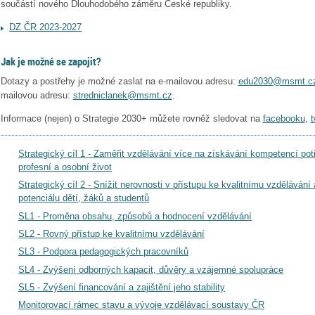
součástí nového Dlouhodobého záměru České republiky.
DZ ČR 2023-2027
Jak je možné se zapojit?
Dotazy a postřehy je možné zaslat na e-mailovou adresu:
edu2030@msmt.c
mailovou adresu
:
stredniclanek@msmt.cz
.
Informace (nejen) o Strategie 2030+ můžete rovněž sledovat na
facebooku
,
t
Strategický cíl 1 - Zaměřit vzdělávání více na získávání kompetencí po
profesní a osobní život
Strategický cíl 2 - Snížit nerovnosti v přístupu ke kvalitnímu vzděláván
potenciálu dětí, žáků a studentů
SL1 - Proměna obsahu, způsobů a hodnocení vzdělávání
SL2 - Rovný přístup ke kvalitnímu vzdělávání
SL3 - Podpora pedagogických pracovníků
SL4 - Zvýšení odborných kapacit, důvěry a vzájemné spolupráce
SL5 - Zvýšení financování a zajištění jeho stability
Monitorovací rámec stavu a vývoje vzdělávací soustavy ČR