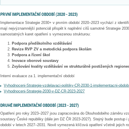
PRVNÍ IMPLEMENTAČNÍ OBDOBÍ (2020 - 2023)
Implementace Strategie 2030+ v prvním období 2020–2023 vychází z identifik
mají nejvýznamnější potenciál přispět k naplnění cílů samotné Strategie 20
samostatných karet opatření s vymezenou strukturou:
Podpora předškolního vzdělávání
Revize RVP ZV a metodická podpora školám
Podpora a řízení škol
Inovace oborové soustavy
Zvyšování kvality vzdělávání ve strukturálně postižených regione
Interní evaluace za 1. implementační období
Vyhodnoceni-Strategie-vzdelavaci-politiky-CR-2030-1-implementacni-obdob
Vyhodnoceni-Strategie-2030-v-DZ-CR-2023-2027
DRUHÉ IMPLEMENTAČNÍ OBDOBÍ (2023 - 2027)
Opatření pro roky 2023–2027 jsou zapracována do Dlouhodobého záměru vzd
soustavy České republiky (dále jen DZ ČR 2023-2027). Stejný bude postup i p
období v letech 2027–2031. Nově vymezená klíčová opatření včetně jejich r