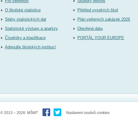
Pro veřejnost
Školský rejstřík
O školské statistice
Přehled vysokých škol
Sběry statistických dat
Plán veřejných zakázek 2026
Statistické výstupy a analýzy
Otevřená data
Číselníky a klasifikace
PORTÁL YOUR EUROPE
Adresáře školských institucí
© 2013 – 2026 MŠMT
Nastavení soubrů cookies