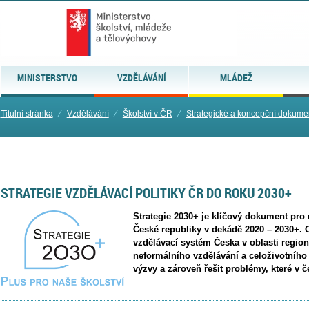
MINISTERSTVO
VZDĚLÁVÁNÍ
MLÁDEŽ
Titulní stránka
⁄
Vzdělávání
⁄
Školství v ČR
⁄
Strategické a koncepční dokume
STRATEGIE VZDĚLÁVACÍ POLITIKY ČR DO ROKU 2030+
Strategie 2030+ je klíčový dokument pro 
České republiky v dekádě 2020 – 2030+. 
vzdělávací systém Česka v oblasti regio
neformálního vzdělávání a celoživotního 
výzvy a zároveň řešit problémy, které v č