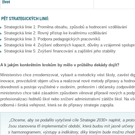
život
PĚT STRATEGICKÝCH LINIÍ:
Strategická linie 1: Proměna obsahu, způsobů a hodnocení vzdělávání
Strategická linie 2: Rovný přístup ke kvalitnímu vzdělávání
Strategická linie 3: Podpora pedagogických pracovníků
Strategická linie 4: Zvýšení odborných kapacit, důvěry a vzájemné spolup
Strategická linie 5: Zvýšení financování a zajištění jeho stability
A k jakým konkrétním krokům by mělo v průběhu dekády dojít?
Ministerstvo chce zmodernizovat, vybavit a metodicky vést školy, zavést digi
inovace, provzdušnit objem učiva a realizovat nové metody přípravy a hodnoc
dovednosti a postoje využitelné v osobním, profesním i občansky zodpovědn
ministerstvo chce také zásadním způsobem věnovat přípravě nových a podp
profesionalizaci ředitelů škol nebo snížení administrativní zátěže škol.
Na vš
odborná i široká veřejnost, která se do přípravy strategie zapojila.
„Chceme, aby se podařilo vytyčené cíle Strategie 2030+ naplnit, a prot
Jsou stanovena tři implementační období, která budou mít jasně určeny 
s harmonogramem, výstupy a indikátory, díky kterým bude možno zhodnoti