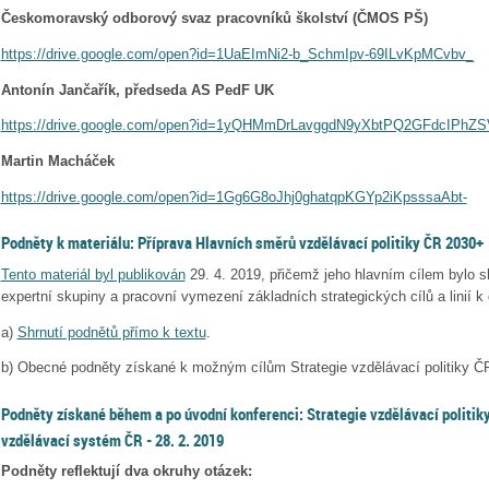
Českomoravský odborový svaz pracovníků školství (ČMOS PŠ)
https://drive.google.com/open?id=1UaEImNi2-b_SchmIpv-69ILvKpMCvbv_
Antonín Jančařík, předseda AS PedF UK
https://drive.google.com/open?id=1yQHMmDrLavggdN9yXbtPQ2GFdcIPhZS
Martin Macháček
https://drive.google.com/open?id=1Gg6G8oJhj0ghatqpKGYp2iKpsssaAbt-
Podněty k materiálu: Příprava Hlavních směrů vzdělávací politiky ČR 2030+
Tento materiál byl publikován
29. 4. 2019, přičemž jeho hlavním cílem bylo s
expertní skupiny a pracovní vymezení základních strategických cílů a linií k 
a)
Shrnutí podnětů přímo k textu
.
b) Obecné podněty získané k možným cílům Strategie vzdělávací politiky Č
Podněty získané během a po úvodní konferenci: Strategie vzdělávací politiky
vzdělávací systém ČR - 28. 2. 2019
Podněty reflektují dva okruhy otázek: