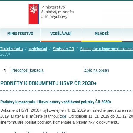
MINISTERSTVO
VZDĚLÁVÁNÍ
MLÁDEŽ
Titulní stránka
⁄
Vzdělávání
⁄
Školství v ČR
⁄
Strategické a koncepční dokume
2030+
Předchozí kapitola
Zpět na obsah
PODNĚTY K DOKUMENTU HSVP ČR 2030+
Podněty k materiálu: Hlavní směry vzdělávací politiky ČR 2030+
Dokument HSVP 2030+ byl zveřejněn 4. 11. 2019 a následně představen na k
2019. Materiál si můžete stáhnout
zde
. Od pondělí 11. 11. 2019 do 31. 12. 2
line formuláře posílat podněty, komentáře a připomínky k dokumentu.