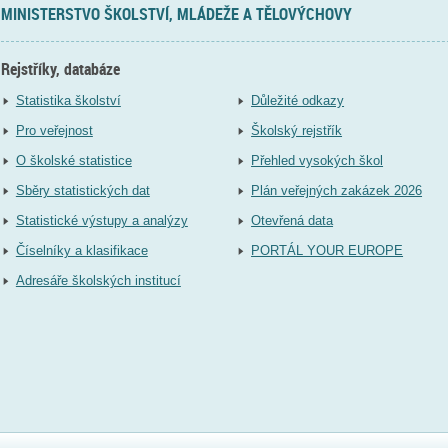
MINISTERSTVO ŠKOLSTVÍ, MLÁDEŽE A TĚLOVÝCHOVY
Rejstříky, databáze
Statistika školství
Důležité odkazy
Pro veřejnost
Školský rejstřík
O školské statistice
Přehled vysokých škol
Sběry statistických dat
Plán veřejných zakázek 2026
Statistické výstupy a analýzy
Otevřená data
Číselníky a klasifikace
PORTÁL YOUR EUROPE
Adresáře školských institucí