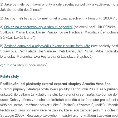
1) Jaké by měly být hlavní priority a cíle vzdělávací politiky a vzdělávacíh
Jak těchto cílů dosáhnout?
2) Jací by měli být a co by měli umět a znát absolventi v horizontu 2030+? 
a)
Odkaz na videorozhovory a shrnutí odpovědí
(oslovení např. Jiří Růžička,
Spilková, Martin Baxa, Daniel Pražák, Silvie Pýchová, Miroslava Černochov
Sárközi, Lukáš Bartoň).
b)
Zaslané odpovědi a odpovědi získané z online formuláře
(své pohledy posk
Splavcová, Petr Halada, Jiří Vaníček, Petr Daniš, Jan Prchal, Miloš Kodejš
Drahoslav Matonoha, Eva Feyfarová či Ladislava Šlajchová).
c)
Stručné shrnutí
obou vstupů.
Kulaté stoly
Poděkování od předsedy externí expertní skupiny Arnošta Veselého
V rámci přípravy Strategie vzdělávací politiky ČR do roku 2030+ se v průbě
uskutečnilo celkem 17 kulatých stolů, konferencí či seminářů, kterých se do
osob. Debaty přinesly mnoho konkrétních podnětů a také prostor pro sdílení o
většinou nemají možnost potkat: učitelů, ředitelů, zřizovatelů, rodičů, úřed
těchto akcí jsou pořízeny veřejné zápisy, které jsou zároveň jedním z důleži
Strategie 2030+. Realizace takového množství akcí v krátkém časovém obdo