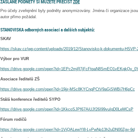
ZASLANÉ PODNĚTY SI MŮŽETE PŘEČÍST
ZDE
Pro účely zveřejnění byly podněty anonymizovány. Jména či organizace jso
autor přímo požádal.
STANOVISKA odborných asociací a dalších subjektů:
SKAV
https://skav.cz/wp-content/uploads/2019/12/Stanovisko-k-dokumentu-HSVP
Výbor pro VUR
https://drive.google.com/open?id=1EPc2mjR7jFcFtpaN8SmEO1vEKqkQv_0
Asociace ředitelů ZŠ
https://drive.google.com/open?id=19jjr-MSc8KYCnqPCtV9aGjSWBi7H6pCc
Stálá konference ředitelů SYPO
https://drive.google.com/open?id=1KkcoSJPf67AiUJf26I99vuIqD0LeMCsP
Fórum rodičů
https://drive.google.com/open?id=1ViQALewYl8-LyPwNp13h2uDN00Zgy-9d