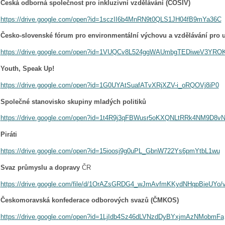
Česká odborná společnost pro inkluzivní vzdělávání (ČOSIV)
https://drive.google.com/open?id=1sczII6b4MnRN9t0QLS1JH04fB9mYa36C
Česko-slovenské fórum pro environmentální výchovu a vzdělávání pro u
https://drive.google.com/open?id=1VUQCv8L524ggWAUmbgTEDiweV3YRO
Youth, Speak Up!
https://drive.google.com/open?id=1G0UYAtSuafATvXRjXZV-i_oRQOVj8iP0
Společné stanovisko skupiny mladých politiků
https://drive.google.com/open?id=1t4R9j3qFBWusr5oKXQNLtRRk4NM9D8v
Piráti
https://drive.google.com/open?id=15ioosj9g0uPL_GbnW722Ys6pmYtbL1wu
Svaz průmyslu a dopravy
ČR
https://drive.google.com/file/d/1OrAZsGRDG4_wJmAvfmKKydNHqpBieUYo/
Českomoravská konfederace odborových svazů (ČMKOS)
https://drive.google.com/open?id=1LjIdb4Sz46dLVNzdDyBYxjmAzNMobmFa