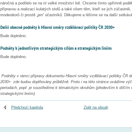
náročná a podílelo se na ní velké množství lidí. Chceme tímto upřímně podě
přípravou a realizací kulatých stolů a také všem těm, kteří se jich zúčastnili, 
moderátorů či prostě „jen“ účastníků. Děkujeme a těšíme se na další setkává
Další obecné podněty k Hlavní směry vzdělávací politiky ČR 2030+
Bude doplněno.
Podněty k jednotlivým strategickým cílům a strategickým liniím
Bude doplněno.
Podněty v rámci přípravy dokumentu Hlavní směry vzdělávací politiky ČR do
2030+ zde budou doplňovány průběžně. Proto i na této stránce uvádíme výč
periodách, popř. je soustředíme k tématickým okruhům (především k dílčím
strategickými liniím).
Předchozí kapitola
Zpět na obsah