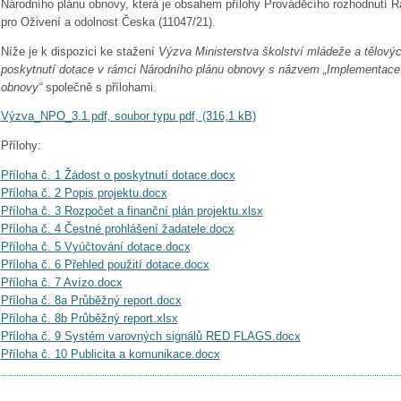
Národního plánu obnovy, která je obsahem přílohy Prováděcího rozhodnutí R
pro Oživení a odolnost Česka (11047/21).
Níže je k dispozici ke stažení
Výzva Ministerstva školství mládeže a tělovýc
poskytnutí dotace v rámci Národního plánu obnovy s názvem „Implementac
obnovy“
společně s přílohami.
Výzva_NPO_3.1.pdf, soubor typu pdf, (316,1 kB)
Přílohy:
Příloha č. 1 Žádost o poskytnutí dotace.docx
Příloha č. 2 Popis projektu.docx
Příloha č. 3 Rozpočet a finanční plán projektu.xlsx
Příloha č. 4 Čestné prohlášení žadatele.docx
Příloha č. 5 Vyúčtování dotace.docx
Příloha č. 6 Přehled použití dotace.docx
Příloha č. 7 Avízo.docx
Příloha č. 8a Průběžný report.docx
Příloha č. 8b Průběžný report.xlsx
Příloha č. 9 Systém varovných signálů RED FLAGS.docx
Příloha č. 10 Publicita a komunikace.docx