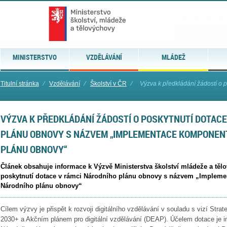
MINISTERSTVO
VZDĚLÁVÁNÍ
MLÁDEŽ
Titulní stránka
⁄
Vzdělávání
⁄
Školství v ČR
⁄
Výzva k předkládání žádostí o p
VÝZVA K PŘEDKLÁDÁNÍ ŽÁDOSTÍ O POSKYTNUTÍ DOTACE
PLÁNU OBNOVY S NÁZVEM „IMPLEMENTACE KOMPONENT
PLÁNU OBNOVY“
Článek obsahuje informace k Výzvě Ministerstva školství mládeže a těl
poskytnutí dotace v rámci Národního plánu obnovy s názvem „Implem
Národního plánu obnovy“
Cílem výzvy je přispět k rozvoji digitálního vzdělávání v souladu s vizí Strat
2030+ a Akčním plánem pro digitální vzdělávání (DEAP). Účelem dotace je