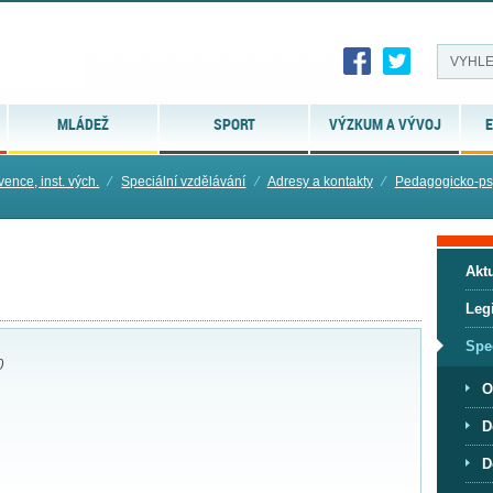
MLÁDEŽ
SPORT
VÝZKUM A VÝVOJ
E
vence, inst. vých.
⁄
Speciální vzdělávání
⁄
Adresy a kontakty
⁄
Pedagogicko-ps
Aktu
Legi
Spe
0
O
D
D