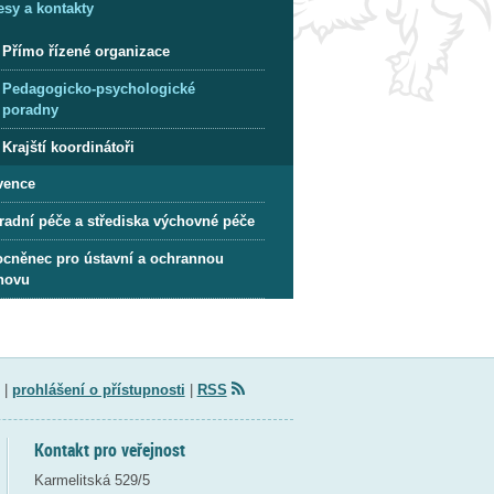
esy a kontakty
Přímo řízené organizace
Pedagogicko-psychologické
poradny
Krajští koordinátoři
vence
radní péče a střediska výchovné péče
cněnec pro ústavní a ochrannou
hovu
|
prohlášení o přístupnosti
|
RSS
Kontakt pro veřejnost
Karmelitská 529/5