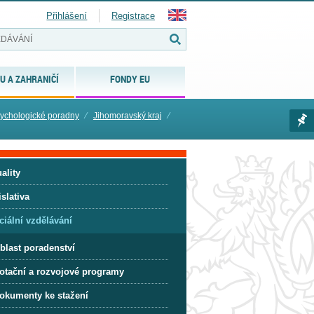
Přihlášení
Registrace
U A ZAHRANIČÍ
FONDY EU
ychologické poradny
⁄
Jihomoravský kraj
⁄
ality
slativa
ciální vzdělávání
blast poradenství
otační a rozvojové programy
okumenty ke stažení