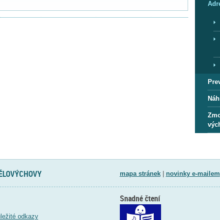
Adr
Pre
Náh
Zmo
výc
TĚLOVÝCHOVY
mapa stránek
|
novinky e-mailem
Snadné čtení
ležité odkazy