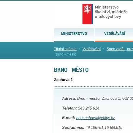
MINISTERSTVO
VZDĚLÁVÁNÍ
Titulní stránka
⁄
Vzdělávání
⁄
Spec.vzděl., pre
Brno - město
BRNO - MĚSTO
Zachova 1
Adresa:
Brno - město, Zachova 1, 602 0
Telefon:
543 245 914
E-mail:
pppzachova@volny.cz
Souřadnice:
49.196751,16.590815