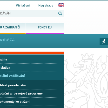
Přihlášení
Registrace
U A ZAHRANIČÍ
FONDY EU
ohy RVP ZV...
ality
slativa
ciální vzdělávání
blast poradenství
otační a rozvojové programy
okumenty ke stažení