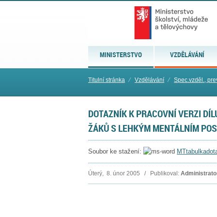
MINISTERSTVO
VZDĚLÁVÁNÍ
Titulní stránka
⁄
Vzdělávání
⁄
Spec.vzděl., pre
DOTAZNÍK K PRACOVNÍ VERZI DÍL
ŽÁKŮ S LEHKÝM MENTÁLNÍM POS
Soubor ke stažení:
MTtabulkado
Úterý, 8. únor 2005 / Publikoval:
Administrato