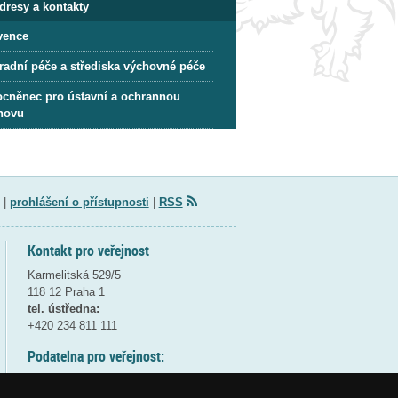
dresy a kontakty
vence
radní péče a střediska výchovné péče
cněnec pro ústavní a ochrannou
hovu
|
prohlášení o přístupnosti
|
RSS
Kontakt pro veřejnost
Karmelitská 529/5
118 12 Praha 1
tel. ústředna:
+420 234 811 111
Podatelna pro veřejnost:
pondělí a středa - 7:30-17:00