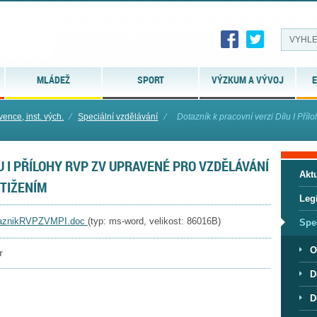
MLÁDEŽ
SPORT
VÝZKUM A VÝVOJ
E
vence, inst. vých.
⁄
Speciální vzdělávání
⁄
Dotazník k pracovní verzi Dílu I Příl
U I PŘÍLOHY RVP ZV UPRAVENÉ PRO VZDĚLÁVÁNÍ
Aktu
TIŽENÍM
Legi
taznikRVPZVMPI.doc
(typ: ms-word, velikost: 86016B)
Spe
O
r
D
D