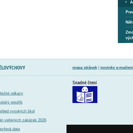
A
Pre
Náh
Zmo
výc
TĚLOVÝCHOVY
mapa stránek
|
novinky e-mailem
Snadné čtení
ležité odkazy
olský rejstřík
ehled vysokých škol
án veřejných zakázek 2026
evřená data