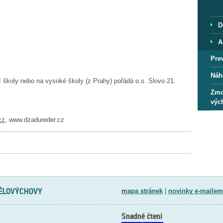
D
A
Pre
Náh
 školy nebo na vysoké školy (z Prahy) pořádá o.s. Slovo 21.
Zmo
výc
cz
, www.dzadureder.cz
TĚLOVÝCHOVY
mapa stránek
|
novinky e-mailem
Snadné čtení