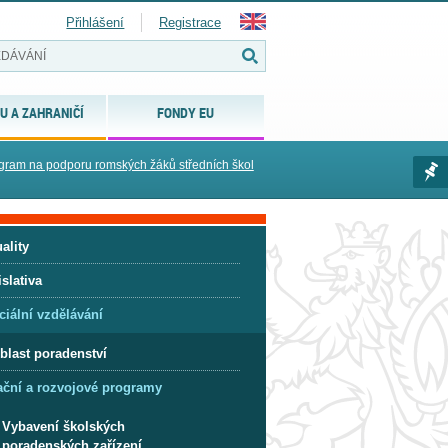
Přihlášení
Registrace
U A ZAHRANIČÍ
FONDY EU
gram na podporu romských žáků středních škol
ality
slativa
ciální vzdělávání
blast poradenství
ační a rozvojové programy
Vybavení školských
poradenských zařízení