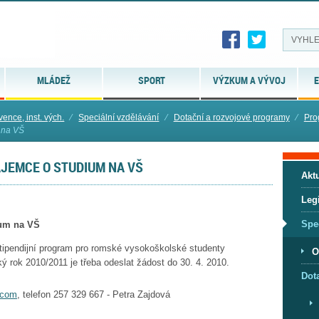
MLÁDEŽ
SPORT
VÝZKUM A VÝVOJ
E
vence, inst. vých.
⁄
Speciální vzdělávání
⁄
Dotační a rozvojové programy
⁄
Pro
m na VŠ
ÁJEMCE O STUDIUM NA VŠ
Aktu
Legi
Spe
ium na VŠ
tipendijní program pro romské vysokoškolské studenty
O
 rok 2010/2011 je třeba odeslat žádost do 30. 4. 2010.
Dot
.com
, telefon 257 329 667 - Petra Zajdová