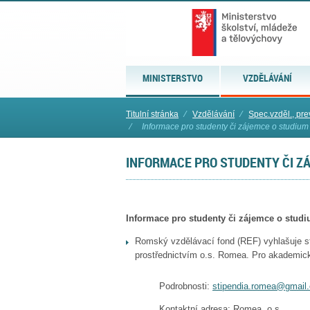
MINISTERSTVO
VZDĚLÁVÁNÍ
Titulní stránka
⁄
Vzdělávání
⁄
Spec.vzděl., pre
⁄
Informace pro studenty či zájemce o studiu
INFORMACE PRO STUDENTY ČI Z
Informace pro studenty či zájemce o stud
Romský vzdělávací fond (REF) vyhlašuje s
prostřednictvím o.s. Romea. Pro akademický
Podrobnosti:
stipendia.romea@gmail
Kontaktní adresa: Romea, o.s.