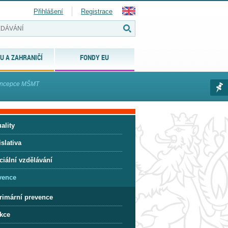
Přihlášení
Registrace
U A ZAHRANIČÍ
FONDY EU
koncepce MŠMT
ality
slativa
ciální vzdělávání
vence
rimární prevence
kce