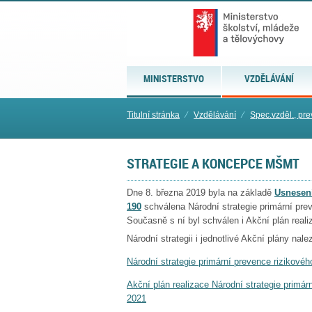
MINISTERSTVO
VZDĚLÁVÁNÍ
Titulní stránka
⁄
Vzdělávání
⁄
Spec.vzděl., pre
STRATEGIE A KONCEPCE MŠMT
Dne 8. března 2019 byla na základě
Usnesení
190
schválena Národní strategie primární pre
Současně s ní byl schválen i Akční plán real
Národní strategii i jednotlivé Akční plány nal
Národní strategie primární prevence rizikové
Akční plán realizace Národní strategie primá
2021