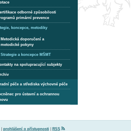
otace
ertifikace odborné způsobilosti
rogramů primární prevence
ategie, koncepce, metodiky
Metodická doporučení a
metodické pokyny
Strategie a koncepce MŠMT
ontakty na spolupracující subjekty
rchiv
radní péče a střediska výchovné péče
cněnec pro ústavní a ochrannou
hovu
|
prohlášení o přístupnosti
|
RSS