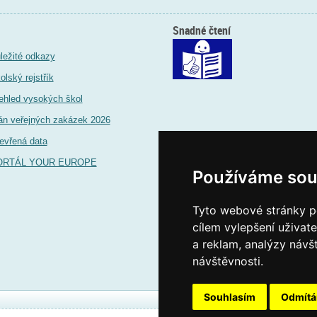
Snadné čtení
ležité odkazy
olský rejstřík
ehled vysokých škol
án veřejných zakázek 2026
evřená data
ORTÁL YOUR EUROPE
Používáme sou
Tyto webové stránky po
cílem vylepšení uživat
a reklam, analýzy návš
návštěvnosti.
Souhlasím
Odmít