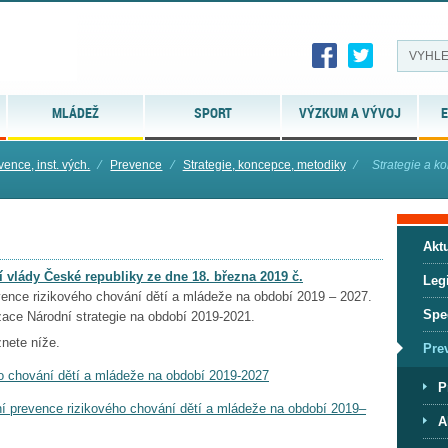
MLÁDEŽ
SPORT
VÝZKUM A VÝVOJ
E
vence, inst. vých.
⁄
Prevence
⁄
Strategie, koncepce, metodiky
⁄
Strategie a 
Aktu
 vlády České republiky ze dne 18. března 2019 č.
Legi
vence rizikového chování dětí a mládeže na období 2019 – 2027.
Spe
izace Národní strategie na období 2019-2021.
eznete níže.
Pre
ho chování dětí a mládeže na období 2019-2027
P
rní prevence rizikového chování dětí a mládeže na období 2019–
A