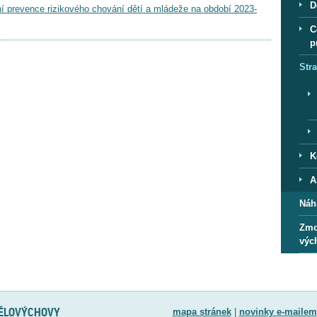
D
rní prevence rizikového chování dětí a mládeže na období 2023-
C
p
Str
K
A
Náh
Zmo
výc
TĚLOVÝCHOVY
mapa stránek
|
novinky e-mailem