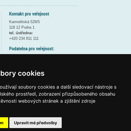
Kontakt pro veřejnost
Karmelitská 529/5
118 12 Praha 1
tel. ústředna:
+420 234 811 111
Podatelna pro veřejnost:
pondělí a středa - 7:30-17:00
úterý a čtvrtek - 7:30-15:30
pátek - 7:30-14:00
bory cookies
8:30 - 9:30 - bezpečnostní přestávka
(více informací
ZDE
)
užívají soubory cookies a další sledovací nástroje s
elského prostředí, zobrazení přizpůsobeného obsahu
Elektronická podatelna:
těvnosti webových stránek a zjištění zdroje
posta@msmt.gov.cz
ID datové schránky:
vidaawt
ám
Upravit mé předvolby