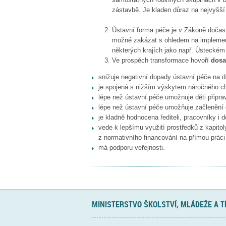
zástavbě. Je kladen důraz na nejvyšší
Ústavní forma péče je v Zákoně dočas
možné zakázat s ohledem na implement
některých krajích jako např. Ústecké
Ve prospěch transformace hovoří
dosa
snižuje negativní dopady ústavní péče na dě
je spojená s nižším výskytem náročného ch
lépe než ústavní péče umožnuje děti připra
lépe než ústavní péče umožňuje začlenění d
je kladně hodnocena řediteli, pracovníky i d
vede k lepšímu využití prostředků z kapito
z normativního financování na přímou práci
má podporu veřejnosti.
MINISTERSTVO ŠKOLSTVÍ, MLÁDEŽE A 