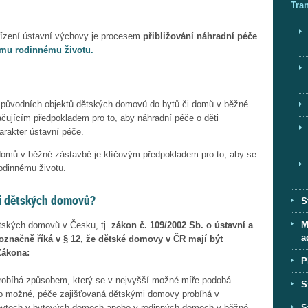
Tra
ízení ústavní výchovy je procesem
přibližování náhradní péče
mu rodinnému životu.
původních objektů dětských domovů do bytů či domů v běžné
čujícím předpokladem pro to, aby náhradní péče o děti
harakter ústavní péče.
domů v běžné zástavbě je klíčovým předpokladem pro to, aby se
 rodinnému životu.
ci dětských domovů?
S
M
dětských domovů v Česku, tj.
zákon č. 109/2002 Sb. o ústavní a
a
označně říká v § 12, že dětské domovy v ČR mají být
Zákona:
P
robíhá způsobem, který se v nejvyšší možné míře podobá
S
o možné, péče zajišťovaná dětskými domovy probíhá v
S
bytech v bytových domech anebo v rodinných domech v běžné