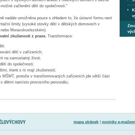
 možné začlenění dětí do společnosti."
K
v
ně nadále umožněna pouze s ohledem to, že ústavní formu není
ační limity (vysoké stovky dětí v dětských domovech v
Zmo
m nebo Moravskoslezském).
výc
vatní zkušenosti z praxe.
Transformace:
ti;
ování dětí v zařízeních;
vit na samostatný život;
ětí do společnosti;
ětmi, které s ní mají zkušenosti;
ly MŠMT, protože v transformovaných zařízeních jde větší část
 s dětmi namísto provozního personálu;
TĚLOVÝCHOVY
mapa stránek
|
novinky e-mailem