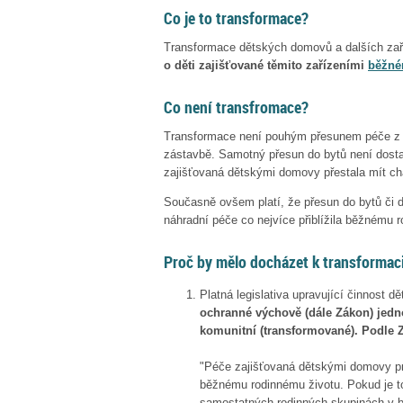
Co je to transformace?
Transformace dětských domovů a dalších zař
o děti zajišťované těmito zařízeními
běžné
Co není transfromace?
Transformace není pouhým přesunem péče z 
zástavbě. Samotný přesun do bytů není dosta
zajišťovaná dětskými domovy přestala mít c
Současně ovšem platí, že přesun do bytů či 
náhradní péče co nejvíce přiblížila běžnému
Proč by mělo docházet k transforma
Platná legislativa upravující činnost 
ochranné výchově (dále Zákon) jedn
komunitní (transformované). Podle 
"Péče zajišťovaná dětskými domovy p
běžnému rodinnému životu. Pokud je t
samostatných rodinných skupinách v 