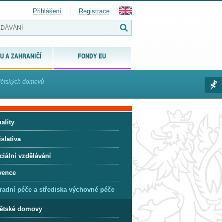
Přihlášení
Registrace
U A ZAHRANIČÍ
FONDY EU
dětských domovů
ality
slativa
ciální vzdělávání
vence
radní péče a střediska výchovné péče
ětské domovy