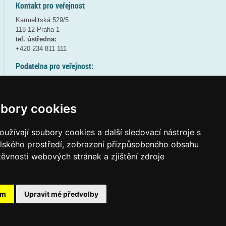
Kontakt pro veřejnost
Karmelitská 529/5
118 12 Praha 1
tel. ústředna:
+420 234 811 111
Podatelna pro veřejnost:
pondělí a středa - 7:30-17:00
úterý a čtvrtek - 7:30-15:30
pátek - 7:30-14:00
bory cookies
8:30 - 9:30 - bezpečnostní přestávka
(více informací
ZDE
)
užívají soubory cookies a další sledovací nástroje s
elského prostředí, zobrazení přizpůsobeného obsahu
Elektronická podatelna:
těvnosti webových stránek a zjištění zdroje
posta@msmt.gov.cz
ID datové schránky:
vidaawt
ám
Upravit mé předvolby
Tvorba webových stránek a aplikací