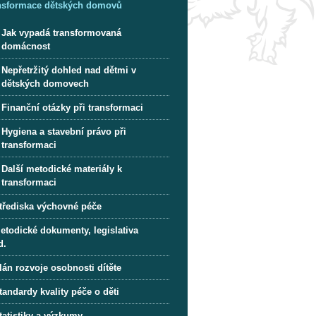
nsformace dětských domovů
Jak vypadá transformovaná
domácnost
Nepřetržitý dohled nad dětmi v
dětských domovech
Finanční otázky při transformaci
Hygiena a stavební právo při
transformaci
Další metodické materiály k
transformaci
třediska výchovné péče
etodické dokumenty, legislativa
d.
lán rozvoje osobnosti dítěte
tandardy kvality péče o děti
tatistiky a výzkumy