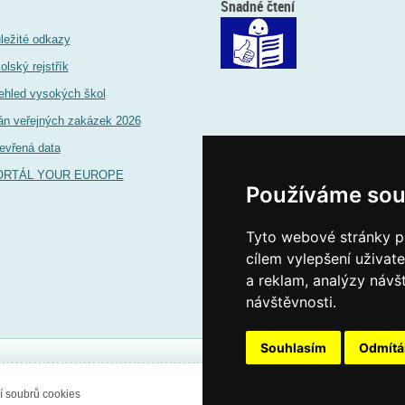
Snadné čtení
ležité odkazy
olský rejstřík
ehled vysokých škol
án veřejných zakázek 2026
evřená data
ORTÁL YOUR EUROPE
Používáme sou
Tyto webové stránky po
cílem vylepšení uživat
a reklam, analýzy návš
návštěvnosti.
Souhlasím
Odmít
í soubrů cookies