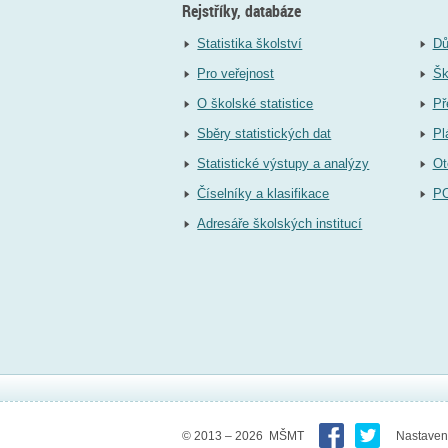
Rejstříky, databáze
Statistika školství
Dů
Pro veřejnost
Šk
O školské statistice
Př
Sběry statistických dat
Pl
Statistické výstupy a analýzy
Ot
Číselníky a klasifikace
P
Adresáře školských institucí
© 2013 – 2026 MŠMT
Nastaven