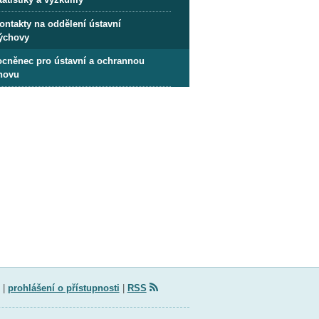
ontakty na oddělení ústavní
ýchovy
cněnec pro ústavní a ochrannou
hovu
|
prohlášení o přístupnosti
|
RSS