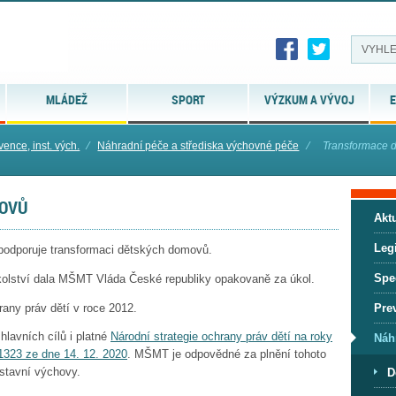
MLÁDEŽ
SPORT
VÝZKUM A VÝVOJ
E
vence, inst. vých.
⁄
Náhradní péče a střediska výchovné péče
⁄
Transformace 
OVŮ
Aktu
Legi
 podporuje transformaci dětských domovů.
Spe
školství dala MŠMT Vláda České republiky opakovaně za úkol.
hrany práv dětí v roce 2012.
Pre
hlavních cílů i platné
Národní strategie ochrany práv dětí na roky
Náh
1323 ze dne 14. 12. 2020
. MŠMT je odpovědné za plnění tohoto
ústavní výchovy.
D